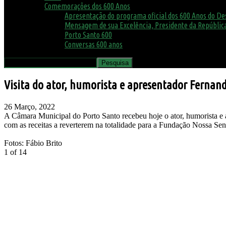
Comemorações dos 600 Anos
Apresentação do programa oficial dos 600 Anos do D
Mensagem de sua Excelência, Presidente da República
Porto Santo 600
Conversas 600 anos
Visita do ator, humorista e apresentador Ferna
26 Março, 2022
A Câmara Municipal do Porto Santo recebeu hoje o ator, humorista e 
com as receitas a reverterem na totalidade para a Fundação Nossa Se
Fotos: Fábio Brito
1
of 14