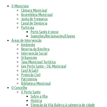
O Município
Câmara Municipal
Assembleia Municipal
Junta de Freguesia
Canal de Denúncia
Participa
Porto Santo é nosso
Sugestões/Reclamações/Elogios
Áreas de Intervenção
Ambiente
Reserva da Biosfera
Intervenção Social
Urbanismo
Taxa Municipal Turística
Geo Porto Santo – SIG Municipal
Canil & Gatil
Proteção Civil
Património
Biblioteca Municipal
O Concelho
O Porto Santo
Sobre a Ilha
História
Elevação da Vila Baleira à categoria de cidade