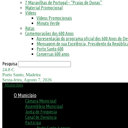
7 Maravilhas de Portugal – “Praias de Dunas”
Material Promocional
Vídeos
Vídeos Promocionais
Minuto Verde
Rotas
Comemorações dos 600 Anos
Apresentação do programa oficial dos 600 Anos do D
Mensagem de sua Excelência, Presidente da República
Porto Santo 600
Conversas 600 anos
Pesquisa
24.8
C
Porto Santo, Madeira
Sexta-feira, Agosto 7, 2026
Município
O Município
Câmara Municipal
Assembleia Municipal
Junta de Freguesia
Canal de Denúncia
Participa