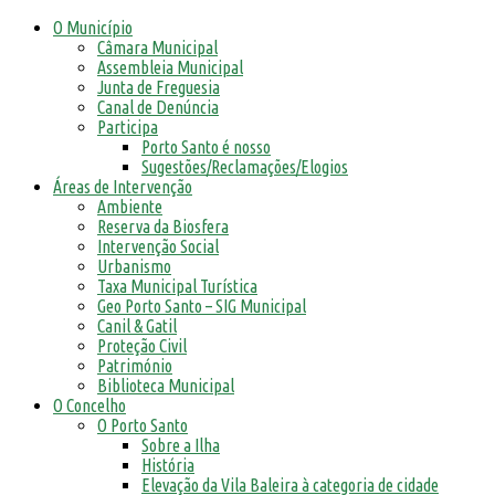
O Município
Câmara Municipal
Assembleia Municipal
Junta de Freguesia
Canal de Denúncia
Participa
Porto Santo é nosso
Sugestões/Reclamações/Elogios
Áreas de Intervenção
Ambiente
Reserva da Biosfera
Intervenção Social
Urbanismo
Taxa Municipal Turística
Geo Porto Santo – SIG Municipal
Canil & Gatil
Proteção Civil
Património
Biblioteca Municipal
O Concelho
O Porto Santo
Sobre a Ilha
História
Elevação da Vila Baleira à categoria de cidade