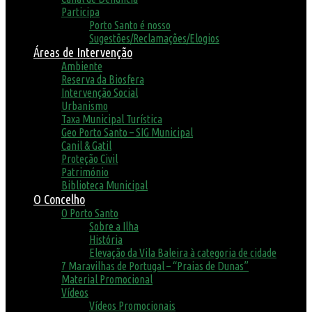
Participa
Porto Santo é nosso
Sugestões/Reclamações/Elogios
Áreas de Intervenção
Ambiente
Reserva da Biosfera
Intervenção Social
Urbanismo
Taxa Municipal Turística
Geo Porto Santo – SIG Municipal
Canil & Gatil
Proteção Civil
Património
Biblioteca Municipal
O Concelho
O Porto Santo
Sobre a Ilha
História
Elevação da Vila Baleira à categoria de cidade
7 Maravilhas de Portugal – “Praias de Dunas”
Material Promocional
Vídeos
Vídeos Promocionais