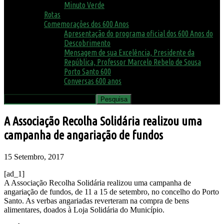
Minuto Verde
Rotas
Comemorações dos 600 Anos
Apresentação do programa oficial dos 600 Anos do
Descobrimento
Mensagem de sua Excelência, Presidente da
República, Professor Marcelo Rebelo de Sousa
Porto Santo 600
Conversas 600 anos
A Associação Recolha Solidária realizou uma
campanha de angariação de fundos
15 Setembro, 2017
[ad_1]
A Associação Recolha Solidária realizou uma campanha de
angariação de fundos, de 11 a 15 de setembro, no concelho do Porto
Santo. As verbas angariadas reverteram na compra de bens
alimentares, doados à Loja Solidária do Município.