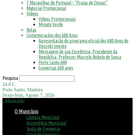
7 Maravilhas de Portugal – “Praias de Dunas”
Material Promocional
Vídeos
Vídeos Promocionais
Minuto Verde
Rotas
Comemorações dos 600 Anos
Apresentação do programa oficial dos 600 Anos do
Descobrimento
Mensagem de sua Excelência, Presidente da
República, Professor Marcelo Rebelo de Sousa
Porto Santo 600
Conversas 600 anos
Pesquisa
24.8
C
Porto Santo, Madeira
Sexta-feira, Agosto 7, 2026
Município
O Município
Câmara Municipal
Assembleia Municipal
Junta de Freguesia
Canal de Denúncia