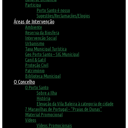
Participa
Porto Santo é nosso
Sugestões/Reclamações/Elogios
Áreas de Intervenção
Ambiente
Reserva da Biosfera
Intervenção Social
Urbanismo
Taxa Municipal Turística
Geo Porto Santo – SIG Municipal
Canil & Gatil
Proteção Civil
Património
Biblioteca Municipal
O Concelho
O Porto Santo
Sobre a Ilha
História
Elevação da Vila Baleira à categoria de cidade
7 Maravilhas de Portugal – “Praias de Dunas”
Material Promocional
Vídeos
Vídeos Promocionais