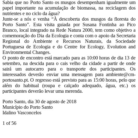
Sabia que no Porto Santo os musgos desempenham igualmente um
papel importante na acumulação de biomassa, na reciclagem dos
nutrientes e no ciclo da água?
Junte-se a nós e venha “À descoberta dos musgos da floresta do
Porto Santo”. Esta visita guiada por Susana Fontinha ao Pico
Branco, local integrado na Rede Natura 2000, tem como objetivo a
comemoração do Dia da Ecologia e conta com o apoio da Secretaria
Regional do Ambiente e Recursos Naturais, da Sociedade
Portuguesa de Ecologia e do Centre for Ecology, Evolution and
Environmental Changes.
O ponto de encontro está marcado para as 10:00 horas de dia 13 de
setembro, na descida para o cais velho da cidade a partir de onde
sairá um autocarro para o transporte dos participantes. Os
interessados deverão enviar uma mensagem para ambiente@cm-
portosanto.pt. O regresso está previsto para as 15:00 horas, pelo que
além do habitual (roupa e calçado adequado, água, etc.) os
participantes deverão levar uma merenda.
Porto Santo, dia 30 de agosto de 2018
Município do Porto Santo
Idalino Vasconcelos
1
of 56