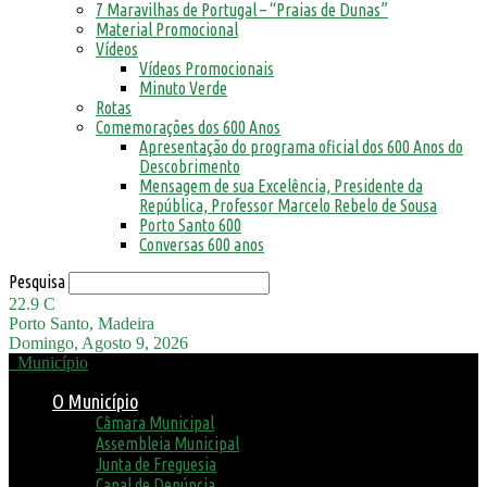
7 Maravilhas de Portugal – “Praias de Dunas”
Material Promocional
Vídeos
Vídeos Promocionais
Minuto Verde
Rotas
Comemorações dos 600 Anos
Apresentação do programa oficial dos 600 Anos do
Descobrimento
Mensagem de sua Excelência, Presidente da
República, Professor Marcelo Rebelo de Sousa
Porto Santo 600
Conversas 600 anos
Pesquisa
22.9
C
Porto Santo, Madeira
Domingo, Agosto 9, 2026
Município
O Município
Câmara Municipal
Assembleia Municipal
Junta de Freguesia
Canal de Denúncia