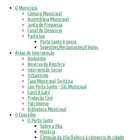
O Município
Câmara Municipal
Assembleia Municipal
Junta de Freguesia
Canal de Denúncia
Participa
Porto Santo é nosso
Sugestões/Reclamações/Elogios
Áreas de Intervenção
Ambiente
Reserva da Biosfera
Intervenção Social
Urbanismo
Taxa Municipal Turística
Geo Porto Santo – SIG Municipal
Canil & Gatil
Proteção Civil
Património
Biblioteca Municipal
O Concelho
O Porto Santo
Sobre a Ilha
História
Elevação da Vila Baleira à categoria de cidade