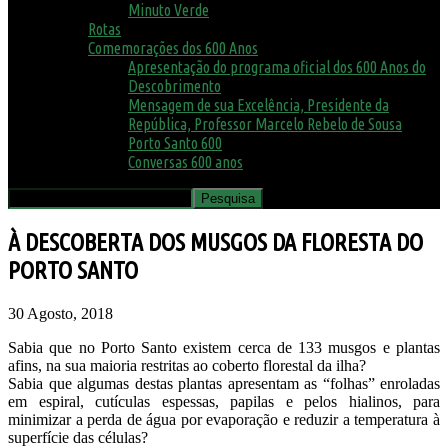
Minuto Verde
Rotas
Comemorações dos 600 Anos
Apresentação do programa oficial dos 600 Anos do
Descobrimento
Mensagem de sua Excelência, Presidente da
República, Professor Marcelo Rebelo de Sousa
Porto Santo 600
Conversas 600 anos
À DESCOBERTA DOS MUSGOS DA FLORESTA DO
PORTO SANTO
30 Agosto, 2018
Sabia que no Porto Santo existem cerca de 133 musgos e plantas
afins, na sua maioria restritas ao coberto florestal da ilha?
Sabia que algumas destas plantas apresentam as “folhas” enroladas
em espiral, cutículas espessas, papilas e pelos hialinos, para
minimizar a perda de água por evaporação e reduzir a temperatura à
superfície das células?