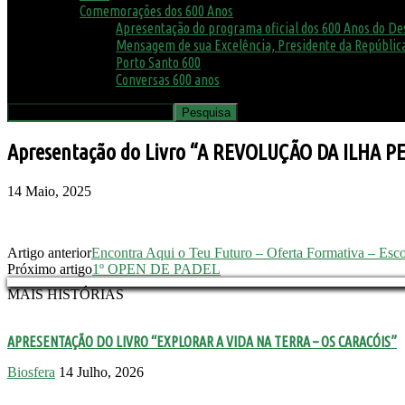
Comemorações dos 600 Anos
Apresentação do programa oficial dos 600 Anos do D
Mensagem de sua Excelência, Presidente da República
Porto Santo 600
Conversas 600 anos
Apresentação do Livro “A REVOLUÇÃO DA ILHA 
14 Maio, 2025
Artigo anterior
Encontra Aqui o Teu Futuro – Oferta Formativa – Escol
Próximo artigo
1º OPEN DE PADEL
MAIS HISTÓRIAS
APRESENTAÇÃO DO LIVRO “EXPLORAR A VIDA NA TERRA – OS CARACÓIS”
Biosfera
14 Julho, 2026