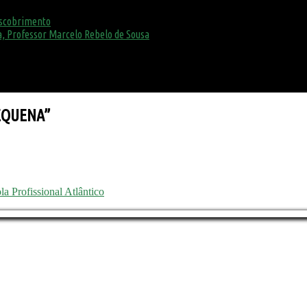
escobrimento
, Professor Marcelo Rebelo de Sousa
PEQUENA”
a Profissional Atlântico