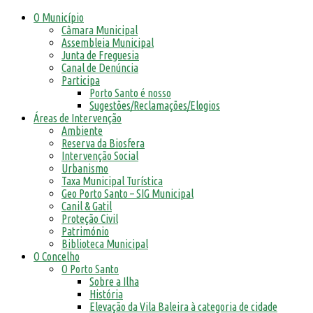
O Município
Câmara Municipal
Assembleia Municipal
Junta de Freguesia
Canal de Denúncia
Participa
Porto Santo é nosso
Sugestões/Reclamações/Elogios
Áreas de Intervenção
Ambiente
Reserva da Biosfera
Intervenção Social
Urbanismo
Taxa Municipal Turística
Geo Porto Santo – SIG Municipal
Canil & Gatil
Proteção Civil
Património
Biblioteca Municipal
O Concelho
O Porto Santo
Sobre a Ilha
História
Elevação da Vila Baleira à categoria de cidade