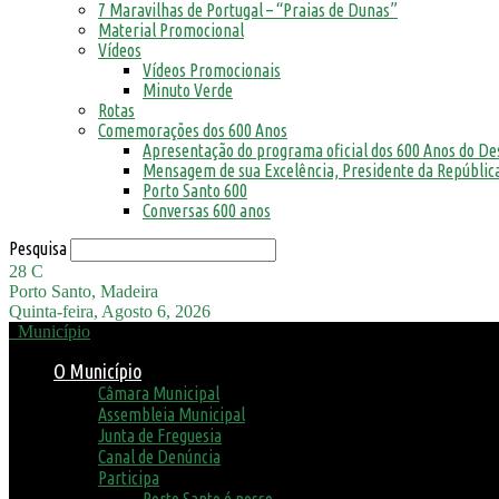
7 Maravilhas de Portugal – “Praias de Dunas”
Material Promocional
Vídeos
Vídeos Promocionais
Minuto Verde
Rotas
Comemorações dos 600 Anos
Apresentação do programa oficial dos 600 Anos do D
Mensagem de sua Excelência, Presidente da República
Porto Santo 600
Conversas 600 anos
Pesquisa
28
C
Porto Santo, Madeira
Quinta-feira, Agosto 6, 2026
Município
O Município
Câmara Municipal
Assembleia Municipal
Junta de Freguesia
Canal de Denúncia
Participa