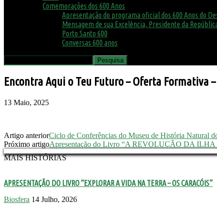
Comemorações dos 600 Anos
Apresentação do programa oficial dos 600 Anos do D
Mensagem de sua Excelência, Presidente da República
Porto Santo 600
Conversas 600 anos
Encontra Aqui o Teu Futuro – Oferta Formativa – 
13 Maio, 2025
Artigo anterior
Ciclo de Conferências do Museu de História Natural d
Próximo artigo
Apresentação do Livro “A REVOLUÇÃO DA ILH
MAIS HISTÓRIAS
APRESENTAÇÃO DO LIVRO “EXPLORAR A VIDA NA TERRA – OS CARACÓIS”
Biosfera
14 Julho, 2026