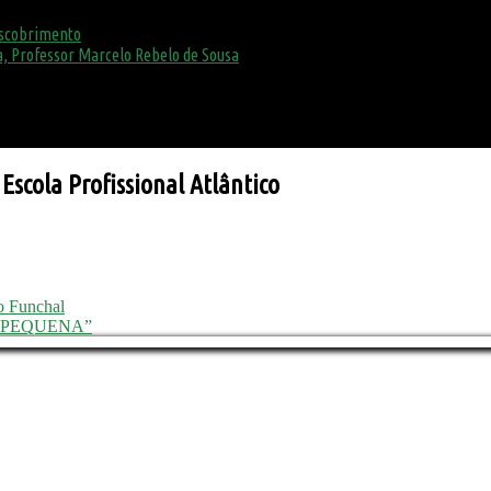
escobrimento
, Professor Marcelo Rebelo de Sousa
Escola Profissional Atlântico
o Funchal
A PEQUENA”