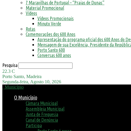
7 Maravilhas de Portugal – “Praias de Dunas”
Material Promocional
Vídeos
Vídeos Promocionais
Minuto Verde
Rotas
Comemorações dos 600 Anos
Apresentação do programa oficial dos 600 Anos do D
Mensagem de sua Excelência, Presidente da República
Porto Santo 600
Conversas 600 anos
Pesquisa
22.3
C
Porto Santo, Madeira
Segunda-feira, Agosto 10, 2026
Município
O Município
Câmara Municipal
Assembleia Municipal
Junta de Freguesia
Canal de Denúncia
Participa