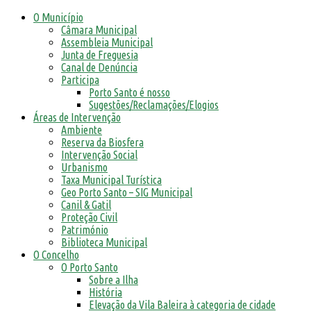
O Município
Câmara Municipal
Assembleia Municipal
Junta de Freguesia
Canal de Denúncia
Participa
Porto Santo é nosso
Sugestões/Reclamações/Elogios
Áreas de Intervenção
Ambiente
Reserva da Biosfera
Intervenção Social
Urbanismo
Taxa Municipal Turística
Geo Porto Santo – SIG Municipal
Canil & Gatil
Proteção Civil
Património
Biblioteca Municipal
O Concelho
O Porto Santo
Sobre a Ilha
História
Elevação da Vila Baleira à categoria de cidade