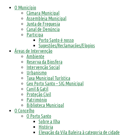
O Município
Câmara Municipal
Assembleia Municipal
Junta de Freguesia
Canal de Denúncia
Participa
Porto Santo é nosso
Sugestões/Reclamações/Elogios
Áreas de Intervenção
Ambiente
Reserva da Biosfera
Intervenção Social
Urbanismo
Taxa Municipal Turística
Geo Porto Santo – SIG Municipal
Canil & Gatil
Proteção Civil
Património
Biblioteca Municipal
O Concelho
O Porto Santo
Sobre a Ilha
História
Elevação da Vila Baleira à categoria de cidade