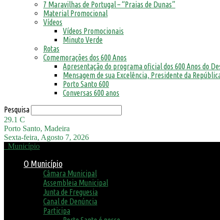
7 Maravilhas de Portugal – “Praias de Dunas”
Material Promocional
Vídeos
Vídeos Promocionais
Minuto Verde
Rotas
Comemorações dos 600 Anos
Apresentação do programa oficial dos 600 Anos do D
Mensagem de sua Excelência, Presidente da República
Porto Santo 600
Conversas 600 anos
Pesquisa
29.1
C
Porto Santo, Madeira
Sexta-feira, Agosto 7, 2026
Município
O Município
Câmara Municipal
Assembleia Municipal
Junta de Freguesia
Canal de Denúncia
Participa