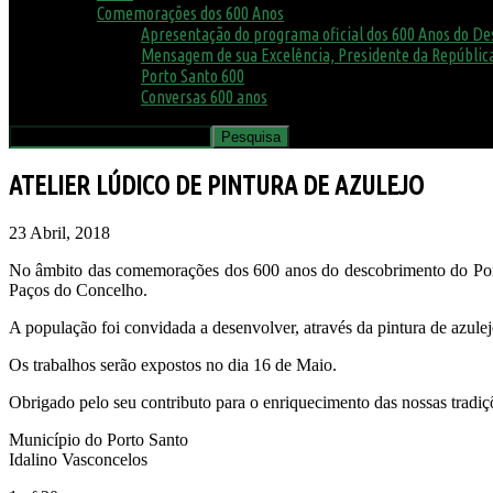
Comemorações dos 600 Anos
Apresentação do programa oficial dos 600 Anos do D
Mensagem de sua Excelência, Presidente da República
Porto Santo 600
Conversas 600 anos
ATELIER LÚDICO DE PINTURA DE AZULEJO
23 Abril, 2018
No âmbito das comemorações dos 600 anos do descobrimento do Porto
Paços do Concelho.
A população foi convidada a desenvolver, através da pintura de azule
Os trabalhos serão expostos no dia 16 de Maio.
Obrigado pelo seu contributo para o enriquecimento das nossas tradiçõ
Município do Porto Santo
Idalino Vasconcelos