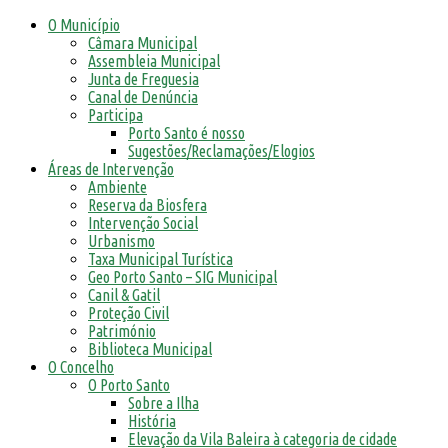
O Município
Câmara Municipal
Assembleia Municipal
Junta de Freguesia
Canal de Denúncia
Participa
Porto Santo é nosso
Sugestões/Reclamações/Elogios
Áreas de Intervenção
Ambiente
Reserva da Biosfera
Intervenção Social
Urbanismo
Taxa Municipal Turística
Geo Porto Santo – SIG Municipal
Canil & Gatil
Proteção Civil
Património
Biblioteca Municipal
O Concelho
O Porto Santo
Sobre a Ilha
História
Elevação da Vila Baleira à categoria de cidade