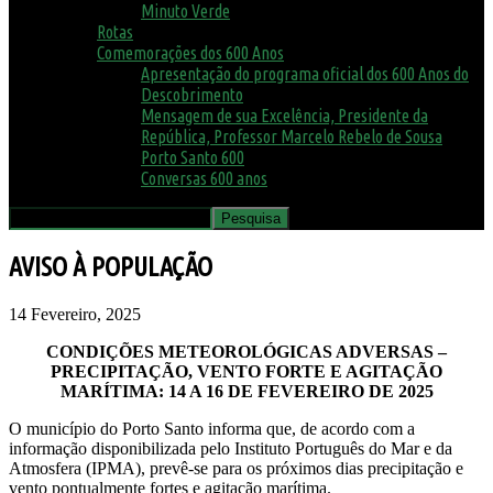
Minuto Verde
Rotas
Comemorações dos 600 Anos
Apresentação do programa oficial dos 600 Anos do
Descobrimento
Mensagem de sua Excelência, Presidente da
República, Professor Marcelo Rebelo de Sousa
Porto Santo 600
Conversas 600 anos
AVISO À POPULAÇÃO
14 Fevereiro, 2025
CONDIÇÕES METEOROLÓGICAS ADVERSAS –
PRECIPITAÇÃO, VENTO FORTE E AGITAÇÃO
MARÍTIMA: 14 A 16 DE FEVEREIRO DE 2025
O município do Porto Santo informa que, de acordo com a
informação disponibilizada pelo Instituto Português do Mar e da
Atmosfera (IPMA), prevê-se para os próximos dias precipitação e
vento pontualmente fortes e agitação marítima.