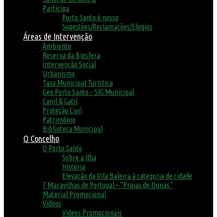
Participa
Porto Santo é nosso
Sugestões/Reclamações/Elogios
Áreas de Intervenção
Ambiente
Reserva da Biosfera
Intervenção Social
Urbanismo
Taxa Municipal Turística
Geo Porto Santo – SIG Municipal
Canil & Gatil
Proteção Civil
Património
Biblioteca Municipal
O Concelho
O Porto Santo
Sobre a Ilha
História
Elevação da Vila Baleira à categoria de cidade
7 Maravilhas de Portugal – “Praias de Dunas”
Material Promocional
Vídeos
Vídeos Promocionais