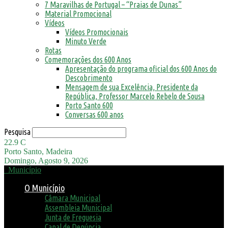
7 Maravilhas de Portugal – “Praias de Dunas”
Material Promocional
Vídeos
Vídeos Promocionais
Minuto Verde
Rotas
Comemorações dos 600 Anos
Apresentação do programa oficial dos 600 Anos do
Descobrimento
Mensagem de sua Excelência, Presidente da
República, Professor Marcelo Rebelo de Sousa
Porto Santo 600
Conversas 600 anos
Pesquisa
22.9
C
Porto Santo, Madeira
Domingo, Agosto 9, 2026
Município
O Município
Câmara Municipal
Assembleia Municipal
Junta de Freguesia
Canal de Denúncia