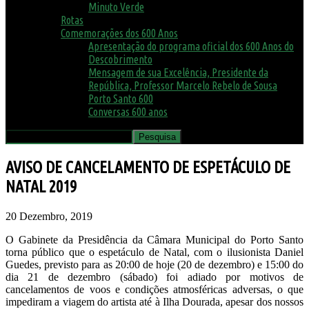
Minuto Verde
Rotas
Comemorações dos 600 Anos
Apresentação do programa oficial dos 600 Anos do
Descobrimento
Mensagem de sua Excelência, Presidente da
República, Professor Marcelo Rebelo de Sousa
Porto Santo 600
Conversas 600 anos
AVISO DE CANCELAMENTO DE ESPETÁCULO DE
NATAL 2019
20 Dezembro, 2019
O Gabinete da Presidência da Câmara Municipal do Porto Santo
torna público que o espetáculo de Natal, com o ilusionista Daniel
Guedes, previsto para as 20:00 de hoje (20 de dezembro) e 15:00 do
dia 21 de dezembro (sábado) foi adiado por motivos de
cancelamentos de voos e condições atmosféricas adversas, o que
impediram a viagem do artista até à Ilha Dourada, apesar dos nossos