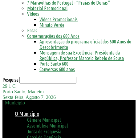
7 Maravilhas de Portugal – “Praias de Dunas”
Material Promocional
Vídeos
Vídeos Promocionais
Minuto Verde
Rotas
Comemorações dos 600 Anos
Apresentação do programa oficial dos 600 Anos do
Descobrimento
Mensagem de sua Excelência, Presidente da
República, Professor Marcelo Rebelo de Sousa
Porto Santo 600
Conversas 600 anos
Pesquisa
29.1
C
Porto Santo, Madeira
Sexta-feira, Agosto 7, 2026
Município
O Município
Câmara Municipal
Assembleia Municipal
Junta de Freguesia
Canal de Denúncia