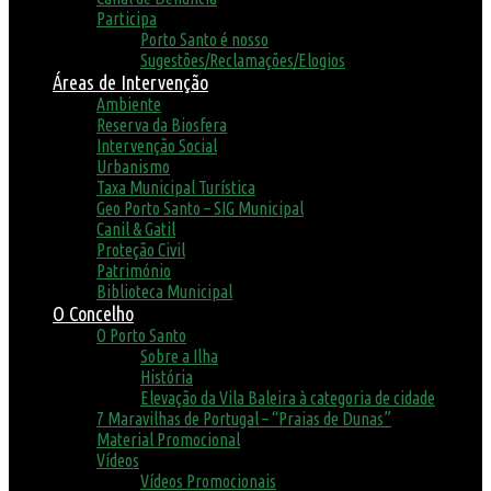
Participa
Porto Santo é nosso
Sugestões/Reclamações/Elogios
Áreas de Intervenção
Ambiente
Reserva da Biosfera
Intervenção Social
Urbanismo
Taxa Municipal Turística
Geo Porto Santo – SIG Municipal
Canil & Gatil
Proteção Civil
Património
Biblioteca Municipal
O Concelho
O Porto Santo
Sobre a Ilha
História
Elevação da Vila Baleira à categoria de cidade
7 Maravilhas de Portugal – “Praias de Dunas”
Material Promocional
Vídeos
Vídeos Promocionais