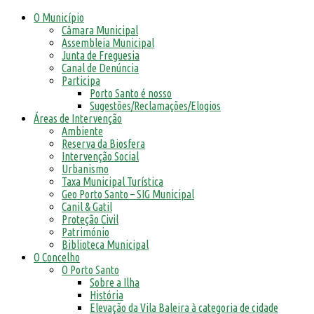
O Município
Câmara Municipal
Assembleia Municipal
Junta de Freguesia
Canal de Denúncia
Participa
Porto Santo é nosso
Sugestões/Reclamações/Elogios
Áreas de Intervenção
Ambiente
Reserva da Biosfera
Intervenção Social
Urbanismo
Taxa Municipal Turística
Geo Porto Santo – SIG Municipal
Canil & Gatil
Proteção Civil
Património
Biblioteca Municipal
O Concelho
O Porto Santo
Sobre a Ilha
História
Elevação da Vila Baleira à categoria de cidade