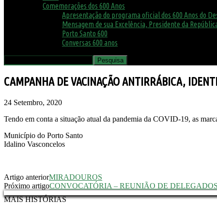
Comemorações dos 600 Anos
Apresentação do programa oficial dos 600 Anos do D
Mensagem de sua Excelência, Presidente da República
Porto Santo 600
Conversas 600 anos
CAMPANHA DE VACINAÇÃO ANTIRRÁBICA, IDENTI
24 Setembro, 2020
Tendo em conta a situação atual da pandemia da COVID-19, as marcaç
Município do Porto Santo
Idalino Vasconcelos
Artigo anterior
MIRADOUROS
Próximo artigo
CONVOCATÓRIA – REUNIÃO DE DELEGADOS
MAIS HISTÓRIAS