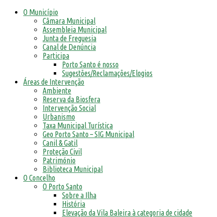
O Município
Câmara Municipal
Assembleia Municipal
Junta de Freguesia
Canal de Denúncia
Participa
Porto Santo é nosso
Sugestões/Reclamações/Elogios
Áreas de Intervenção
Ambiente
Reserva da Biosfera
Intervenção Social
Urbanismo
Taxa Municipal Turística
Geo Porto Santo – SIG Municipal
Canil & Gatil
Proteção Civil
Património
Biblioteca Municipal
O Concelho
O Porto Santo
Sobre a Ilha
História
Elevação da Vila Baleira à categoria de cidade