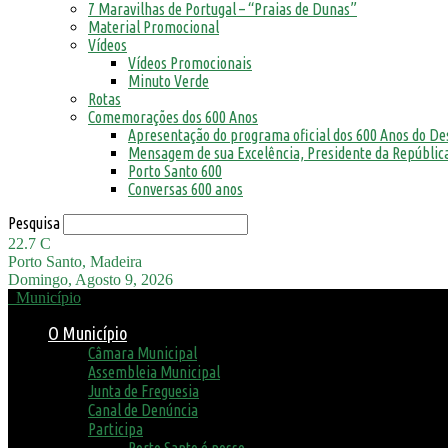
7 Maravilhas de Portugal – “Praias de Dunas”
Material Promocional
Vídeos
Vídeos Promocionais
Minuto Verde
Rotas
Comemorações dos 600 Anos
Apresentação do programa oficial dos 600 Anos do D
Mensagem de sua Excelência, Presidente da República
Porto Santo 600
Conversas 600 anos
Pesquisa
22.7
C
Porto Santo, Madeira
Domingo, Agosto 9, 2026
Município
O Município
Câmara Municipal
Assembleia Municipal
Junta de Freguesia
Canal de Denúncia
Participa