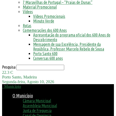
7 Maravilhas de Portugal – “Praias de Dunas”
Material Promocional
Vídeos
Vídeos Promocionais
Minuto Verde
Rotas
Comemorações dos 600 Anos
Apresentação do programa oficial dos 600 Anos do
Descobrimento
Mensagem de sua Excelência, Presidente da
República, Professor Marcelo Rebelo de Sousa
Porto Santo 600
Conversas 600 anos
Pesquisa
22.3
C
Porto Santo, Madeira
Segunda-feira, Agosto 10, 2026
Município
O Município
Câmara Municipal
Assembleia Municipal
Junta de Freguesia
Canal de Denúncia