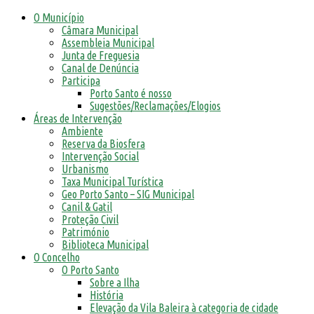
O Município
Câmara Municipal
Assembleia Municipal
Junta de Freguesia
Canal de Denúncia
Participa
Porto Santo é nosso
Sugestões/Reclamações/Elogios
Áreas de Intervenção
Ambiente
Reserva da Biosfera
Intervenção Social
Urbanismo
Taxa Municipal Turística
Geo Porto Santo – SIG Municipal
Canil & Gatil
Proteção Civil
Património
Biblioteca Municipal
O Concelho
O Porto Santo
Sobre a Ilha
História
Elevação da Vila Baleira à categoria de cidade