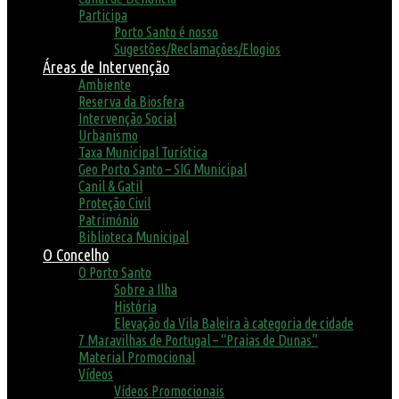
Participa
Porto Santo é nosso
Sugestões/Reclamações/Elogios
Áreas de Intervenção
Ambiente
Reserva da Biosfera
Intervenção Social
Urbanismo
Taxa Municipal Turística
Geo Porto Santo – SIG Municipal
Canil & Gatil
Proteção Civil
Património
Biblioteca Municipal
O Concelho
O Porto Santo
Sobre a Ilha
História
Elevação da Vila Baleira à categoria de cidade
7 Maravilhas de Portugal – “Praias de Dunas”
Material Promocional
Vídeos
Vídeos Promocionais