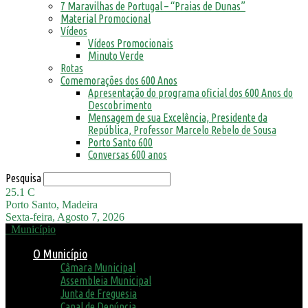
7 Maravilhas de Portugal – “Praias de Dunas”
Material Promocional
Vídeos
Vídeos Promocionais
Minuto Verde
Rotas
Comemorações dos 600 Anos
Apresentação do programa oficial dos 600 Anos do
Descobrimento
Mensagem de sua Excelência, Presidente da
República, Professor Marcelo Rebelo de Sousa
Porto Santo 600
Conversas 600 anos
Pesquisa
25.1
C
Porto Santo, Madeira
Sexta-feira, Agosto 7, 2026
Município
O Município
Câmara Municipal
Assembleia Municipal
Junta de Freguesia
Canal de Denúncia