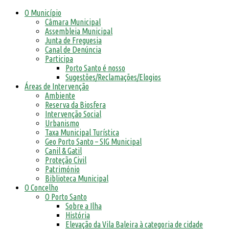
O Município
Câmara Municipal
Assembleia Municipal
Junta de Freguesia
Canal de Denúncia
Participa
Porto Santo é nosso
Sugestões/Reclamações/Elogios
Áreas de Intervenção
Ambiente
Reserva da Biosfera
Intervenção Social
Urbanismo
Taxa Municipal Turística
Geo Porto Santo – SIG Municipal
Canil & Gatil
Proteção Civil
Património
Biblioteca Municipal
O Concelho
O Porto Santo
Sobre a Ilha
História
Elevação da Vila Baleira à categoria de cidade