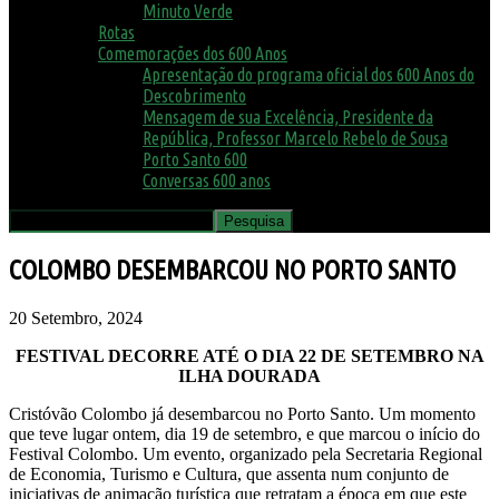
Minuto Verde
Rotas
Comemorações dos 600 Anos
Apresentação do programa oficial dos 600 Anos do
Descobrimento
Mensagem de sua Excelência, Presidente da
República, Professor Marcelo Rebelo de Sousa
Porto Santo 600
Conversas 600 anos
COLOMBO DESEMBARCOU NO PORTO SANTO
20 Setembro, 2024
FESTIVAL DECORRE ATÉ O DIA 22 DE SETEMBRO NA
ILHA DOURADA
Cristóvão Colombo já desembarcou no Porto Santo. Um momento
que teve lugar ontem, dia 19 de setembro, e que marcou o início do
Festival Colombo. Um evento, organizado pela Secretaria Regional
de Economia, Turismo e Cultura, que assenta num conjunto de
iniciativas de animação turística que retratam a época em que este