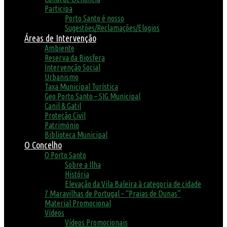
Participa
Porto Santo é nosso
Sugestões/Reclamações/Elogios
Áreas de Intervenção
Ambiente
Reserva da Biosfera
Intervenção Social
Urbanismo
Taxa Municipal Turística
Geo Porto Santo – SIG Municipal
Canil & Gatil
Proteção Civil
Património
Biblioteca Municipal
O Concelho
O Porto Santo
Sobre a Ilha
História
Elevação da Vila Baleira à categoria de cidade
7 Maravilhas de Portugal – “Praias de Dunas”
Material Promocional
Vídeos
Vídeos Promocionais