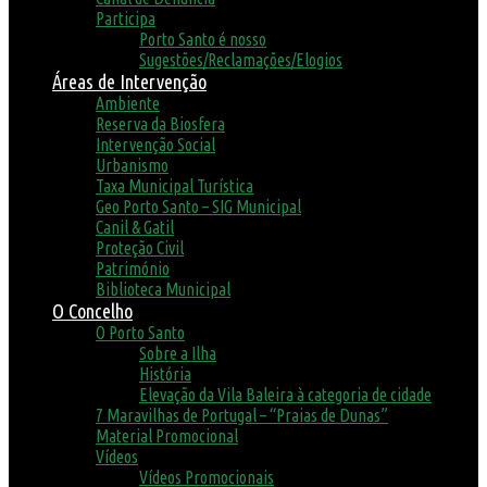
Participa
Porto Santo é nosso
Sugestões/Reclamações/Elogios
Áreas de Intervenção
Ambiente
Reserva da Biosfera
Intervenção Social
Urbanismo
Taxa Municipal Turística
Geo Porto Santo – SIG Municipal
Canil & Gatil
Proteção Civil
Património
Biblioteca Municipal
O Concelho
O Porto Santo
Sobre a Ilha
História
Elevação da Vila Baleira à categoria de cidade
7 Maravilhas de Portugal – “Praias de Dunas”
Material Promocional
Vídeos
Vídeos Promocionais