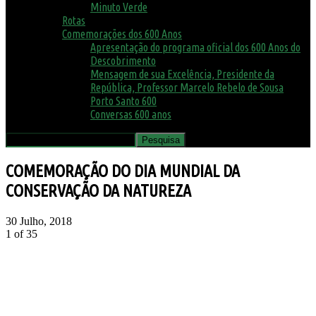
Minuto Verde
Rotas
Comemorações dos 600 Anos
Apresentação do programa oficial dos 600 Anos do
Descobrimento
Mensagem de sua Excelência, Presidente da
República, Professor Marcelo Rebelo de Sousa
Porto Santo 600
Conversas 600 anos
COMEMORAÇÃO DO DIA MUNDIAL DA
CONSERVAÇÃO DA NATUREZA
30 Julho, 2018
1
of 35