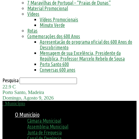
7 Maravilhas de Portugal – “Praias de Dunas”
Material Promocional
Vídeos
Vídeos Promocionais
Minuto Verde
Rotas
Comemorações dos 600 Anos
Apresentação do programa oficial dos 600 Anos do
Descobrimento
Mensagem de sua Excelência, Presidente da
República, Professor Marcelo Rebelo de Sousa
Porto Santo 600
Conversas 600 anos
Pesquisa
22.9
C
Porto Santo, Madeira
Domingo, Agosto 9, 2026
Município
O Município
Câmara Municipal
Assembleia Municipal
Junta de Freguesia
Canal de Denúncia