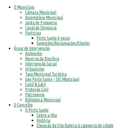
O Município
Câmara Municipal
Assembleia Municipal
Junta de Freguesia
Canal de Denúncia
Participa
Porto Santo é nosso
Sugestões/Reclamações/Elogios
Áreas de Intervenção
Ambiente
Reserva da Biosfera
Intervenção Social
Urbanismo
Taxa Municipal Turística
Geo Porto Santo – SIG Municipal
Canil & Gatil
Proteção Civil
Património
Biblioteca Municipal
O Concelho
O Porto Santo
Sobre a Ilha
História
Elevação da Vila Baleira à categoria de cidade