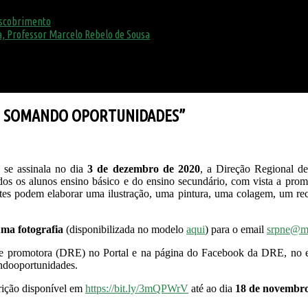
escobrimento
, Professor Marcelo Rebelo de Sousa
S, SOMANDO OPORTUNIDADES”
e se assinala no dia
3 de dezembro de 2020
, a Direção Regional d
odos os alunos ensino básico e do ensino secundário, com vista a pro
antes podem elaborar uma ilustração, uma pintura, uma colagem, um re
ma fotografia
(disponibilizada no modelo
aqui
) para o email
srpne@ma
dade promotora (DRE) no Portal e na página do Facebook da DRE, no
andooportunidades.
crição disponível em
https://bit.ly/3mQPWrV
até ao dia
18 de novembr