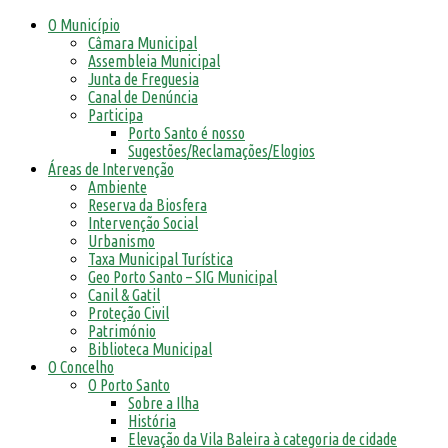
O Município
Câmara Municipal
Assembleia Municipal
Junta de Freguesia
Canal de Denúncia
Participa
Porto Santo é nosso
Sugestões/Reclamações/Elogios
Áreas de Intervenção
Ambiente
Reserva da Biosfera
Intervenção Social
Urbanismo
Taxa Municipal Turística
Geo Porto Santo – SIG Municipal
Canil & Gatil
Proteção Civil
Património
Biblioteca Municipal
O Concelho
O Porto Santo
Sobre a Ilha
História
Elevação da Vila Baleira à categoria de cidade