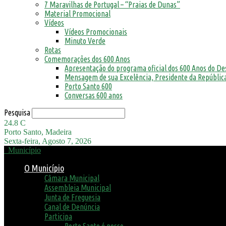
7 Maravilhas de Portugal – “Praias de Dunas”
Material Promocional
Vídeos
Vídeos Promocionais
Minuto Verde
Rotas
Comemorações dos 600 Anos
Apresentação do programa oficial dos 600 Anos do D
Mensagem de sua Excelência, Presidente da República
Porto Santo 600
Conversas 600 anos
Pesquisa
24.8
C
Porto Santo, Madeira
Sexta-feira, Agosto 7, 2026
Município
O Município
Câmara Municipal
Assembleia Municipal
Junta de Freguesia
Canal de Denúncia
Participa