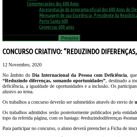
Comemorações dos 600 Anos
Apresentação do programa oficial dos 600 Anos do D
Mensagem de sua Excelência, Presidente da República
Porto Santo 600
Conversas 600 anos
CONCURSO CRIATIVO: “REDUZINDO DIFERENÇA
12 Novembro, 2020
No âmbito do
Dia Internacional da Pessoa com Deficiência
, qu
“Reduzindo diferenças, somando oportunidades”
, destinado a t
deficiência, a igualdade de oportunidades e a inclusão. Os particip
alusivo ao tema.
Os trabalhos a concurso deverão ser submetidos através do envio de
u
Os trabalhos admitidos serão posteriormente publicados pela enti
topo da referida página, com os hastags: #reduzindodiferenças #som
Para participar no concurso, o aluno deverá preencher a Ficha de ins