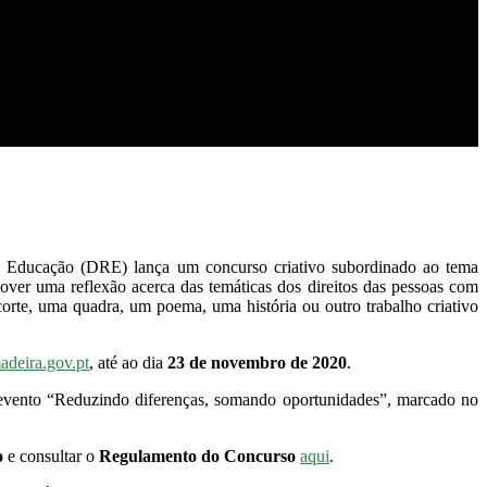
e Educação (DRE) lança um concurso criativo subordinado ao tema
mover uma reflexão acerca das temáticas dos direitos das pessoas com
corte, uma quadra, um poema, uma história ou outro trabalho criativo
deira.gov.pt
, até ao dia
23 de novembro de 2020
.
 evento “Reduzindo diferenças, somando oportunidades”, marcado no
o
e consultar o
Regulamento do Concurso
aqui
.