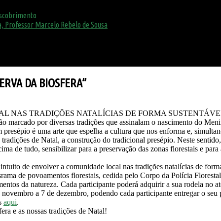
escobrimento
, Professor Marcelo Rebelo de Sousa
ERVA DA BIOSFERA”
L NAS TRADIÇÕES NATALÍCIAS DE FORMA SUSTENTÁVE
ão marcado por diversas tradições que assinalam o nascimento do Meni
um presépio é uma arte que espelha a cultura que nos enforma e, simulta
tradições de Natal, a construção do tradicional presépio. Neste sentid
ma de tudo, sensibilizar para a preservação das zonas florestais e para 
tuito de envolver a comunidade local nas tradições natalícias de forma s
ama de povoamentos florestais, cedida pelo Corpo da Polícia Florestal 
ementos da natureza. Cada participante poderá adquirir a sua rodela no 
e novembro a 7 de dezembro, podendo cada participante entregar o seu 
is
aqui
.
ra e as nossas tradições de Natal!