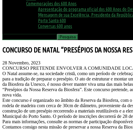
Comemorações dos 600 Anos
Apresentação do programa oficial dos 600 Anos do D
Mensagem de sua Excelência, Presidente da República
Porto Santo 600
Conversas 600 anos
CONCURSO DE NATAL “PRESÉPIOS DA NOSSA RES
28 Novembro, 2023
CONCURSO PRETENDE ENVOLVER A COMUNIDADE LOCA
O Natal assume-se, na sociedade cristã, como um período de celebraç
para a tradição de preparar o presépio. O ato de estruturar e montar 
da Biosfera da Unesco, é nosso dever manter viva uma das mais belas 
“Presépios da Nossa Reserva da Biosfera”. Este concurso pretende, aci
nova vida.
Este concurso é organizado no âmbito da Reserva da Biosfera, com o in
rodela de madeira com cerca de 30cm de diâmetro, proveniente da desr
construção de um presépio recorrendo a materiais reutilizáveis e a el
Municipal do Porto Santo. O período de inscrições decorrerá de 28 d
Para mais informações, consulte as normas de participação disponíve
Contamos consigo nesta missão de preservar a nossa Reserva da Biosfe