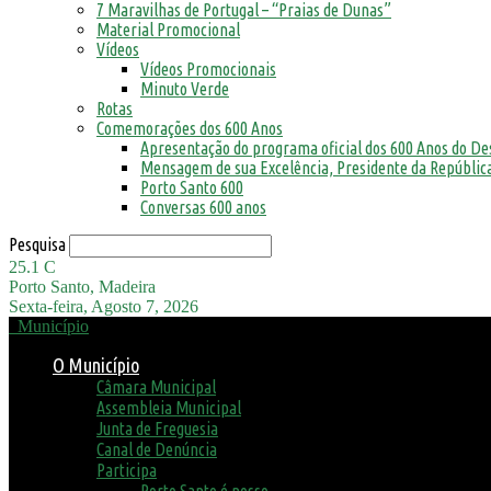
7 Maravilhas de Portugal – “Praias de Dunas”
Material Promocional
Vídeos
Vídeos Promocionais
Minuto Verde
Rotas
Comemorações dos 600 Anos
Apresentação do programa oficial dos 600 Anos do D
Mensagem de sua Excelência, Presidente da República
Porto Santo 600
Conversas 600 anos
Pesquisa
25.1
C
Porto Santo, Madeira
Sexta-feira, Agosto 7, 2026
Município
O Município
Câmara Municipal
Assembleia Municipal
Junta de Freguesia
Canal de Denúncia
Participa