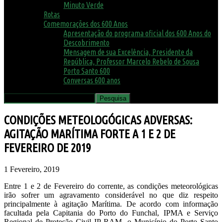
Minuto Verde
Rotas
Comemorações dos 600 Anos
Apresentação do programa oficial dos 600 Anos do
Descobrimento
Mensagem de sua Excelência, Presidente da
República, Professor Marcelo Rebelo de Sousa
Porto Santo 600
Conversas 600 anos
CONDIÇÕES METEOLOGÓGICAS ADVERSAS:
AGITAÇÃO MARÍTIMA FORTE A 1 E 2 DE
FEVEREIRO DE 2019
1 Fevereiro, 2019
Entre 1 e 2 de Fevereiro do corrente, as condições meteorológicas
irão sofrer um agravamento considerável no que diz respeito
principalmente à agitação Marítima. De acordo com informação
facultada pela Capitania do Porto do Funchal, IPMA e Serviço
Regional de Proteção Civil IP-RAM, o Município do Porto Santo