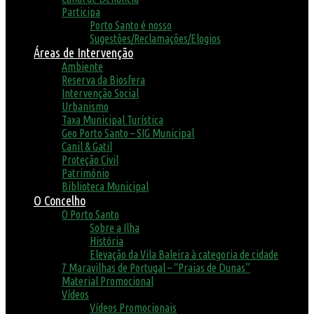
Participa
Porto Santo é nosso
Sugestões/Reclamações/Elogios
Áreas de Intervenção
Ambiente
Reserva da Biosfera
Intervenção Social
Urbanismo
Taxa Municipal Turística
Geo Porto Santo – SIG Municipal
Canil & Gatil
Proteção Civil
Património
Biblioteca Municipal
O Concelho
O Porto Santo
Sobre a Ilha
História
Elevação da Vila Baleira à categoria de cidade
7 Maravilhas de Portugal – “Praias de Dunas”
Material Promocional
Vídeos
Vídeos Promocionais