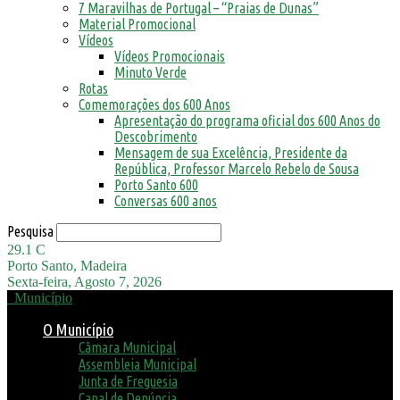
7 Maravilhas de Portugal – “Praias de Dunas”
Material Promocional
Vídeos
Vídeos Promocionais
Minuto Verde
Rotas
Comemorações dos 600 Anos
Apresentação do programa oficial dos 600 Anos do
Descobrimento
Mensagem de sua Excelência, Presidente da
República, Professor Marcelo Rebelo de Sousa
Porto Santo 600
Conversas 600 anos
Pesquisa
29.1
C
Porto Santo, Madeira
Sexta-feira, Agosto 7, 2026
Município
O Município
Câmara Municipal
Assembleia Municipal
Junta de Freguesia
Canal de Denúncia