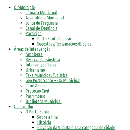
O Município
Câmara Municipal
Assembleia Municipal
Junta de Freguesia
Canal de Denúncia
Participa
Porto Santo é nosso
Sugestões/Reclamações/Elogios
Áreas de Intervenção
Ambiente
Reserva da Biosfera
Intervenção Social
Urbanismo
Taxa Municipal Turística
Geo Porto Santo – SIG Municipal
Canil & Gatil
Proteção Civil
Património
Biblioteca Municipal
O Concelho
O Porto Santo
Sobre a Ilha
História
Elevação da Vila Baleira à categoria de cidade