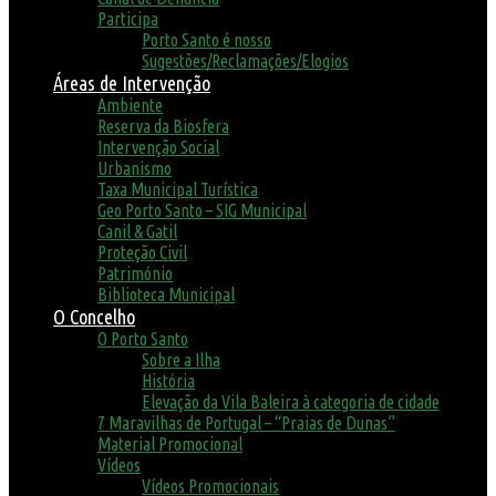
Participa
Porto Santo é nosso
Sugestões/Reclamações/Elogios
Áreas de Intervenção
Ambiente
Reserva da Biosfera
Intervenção Social
Urbanismo
Taxa Municipal Turística
Geo Porto Santo – SIG Municipal
Canil & Gatil
Proteção Civil
Património
Biblioteca Municipal
O Concelho
O Porto Santo
Sobre a Ilha
História
Elevação da Vila Baleira à categoria de cidade
7 Maravilhas de Portugal – “Praias de Dunas”
Material Promocional
Vídeos
Vídeos Promocionais