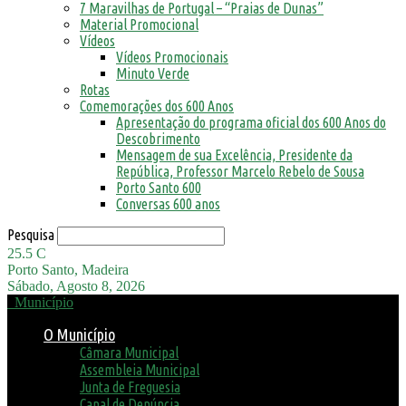
7 Maravilhas de Portugal – “Praias de Dunas”
Material Promocional
Vídeos
Vídeos Promocionais
Minuto Verde
Rotas
Comemorações dos 600 Anos
Apresentação do programa oficial dos 600 Anos do
Descobrimento
Mensagem de sua Excelência, Presidente da
República, Professor Marcelo Rebelo de Sousa
Porto Santo 600
Conversas 600 anos
Pesquisa
25.5
C
Porto Santo, Madeira
Sábado, Agosto 8, 2026
Município
O Município
Câmara Municipal
Assembleia Municipal
Junta de Freguesia
Canal de Denúncia