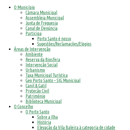
O Município
Câmara Municipal
Assembleia Municipal
Junta de Freguesia
Canal de Denúncia
Participa
Porto Santo é nosso
Sugestões/Reclamações/Elogios
Áreas de Intervenção
Ambiente
Reserva da Biosfera
Intervenção Social
Urbanismo
Taxa Municipal Turística
Geo Porto Santo – SIG Municipal
Canil & Gatil
Proteção Civil
Património
Biblioteca Municipal
O Concelho
O Porto Santo
Sobre a Ilha
História
Elevação da Vila Baleira à categoria de cidade