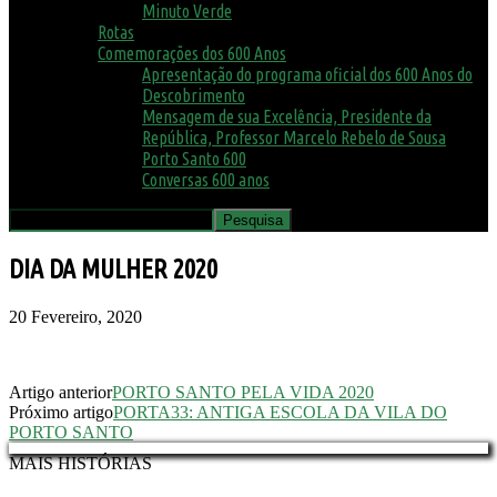
Minuto Verde
Rotas
Comemorações dos 600 Anos
Apresentação do programa oficial dos 600 Anos do
Descobrimento
Mensagem de sua Excelência, Presidente da
República, Professor Marcelo Rebelo de Sousa
Porto Santo 600
Conversas 600 anos
DIA DA MULHER 2020
20 Fevereiro, 2020
Artigo anterior
PORTO SANTO PELA VIDA 2020
Próximo artigo
PORTA33: ANTIGA ESCOLA DA VILA DO
PORTO SANTO
MAIS HISTÓRIAS