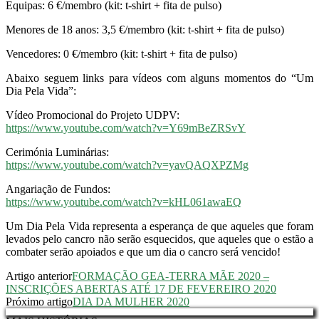
Equipas: 6 €/membro (kit: t-shirt + fita de pulso)
Menores de 18 anos: 3,5 €/membro (kit: t-shirt + fita de pulso)
Vencedores: 0 €/membro (kit: t-shirt + fita de pulso)
Abaixo seguem links para vídeos com alguns momentos do “Um
Dia Pela Vida”:
Vídeo Promocional do Projeto UDPV:
https://www.youtube.com/watch?v=Y69mBeZRSvY
Cerimónia Luminárias:
https://www.youtube.com/watch?v=yavQAQXPZMg
Angariação de Fundos:
https://www.youtube.com/watch?v=kHL061awaEQ
Um Dia Pela Vida representa a esperança de que aqueles que foram
levados pelo cancro não serão esquecidos, que aqueles que o estão a
combater serão apoiados e que um dia o cancro será vencido!
Artigo anterior
FORMAÇÃO GEA-TERRA MÃE 2020 –
INSCRIÇÕES ABERTAS ATÉ 17 DE FEVEREIRO 2020
Próximo artigo
DIA DA MULHER 2020