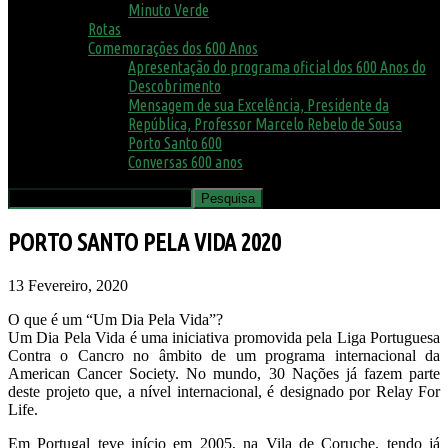
Minuto Verde
Rotas
Comemorações dos 600 Anos
Apresentação do programa oficial dos 600 Anos do
Descobrimento
Mensagem de sua Excelência, Presidente da
República, Professor Marcelo Rebelo de Sousa
Porto Santo 600
Conversas 600 anos
PORTO SANTO PELA VIDA 2020
13 Fevereiro, 2020
O que é um “Um Dia Pela Vida”?
Um Dia Pela Vida é uma iniciativa promovida pela Liga Portuguesa
Contra o Cancro no âmbito de um programa internacional da
American Cancer Society. No mundo, 30 Nações já fazem parte
deste projeto que, a nível internacional, é designado por Relay For
Life.
Em Portugal teve início em 2005, na Vila de Coruche, tendo já