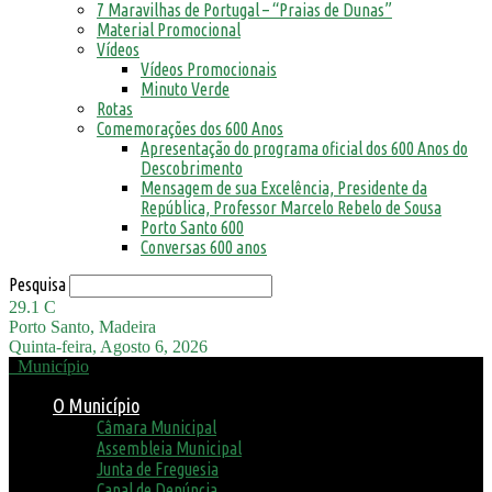
7 Maravilhas de Portugal – “Praias de Dunas”
Material Promocional
Vídeos
Vídeos Promocionais
Minuto Verde
Rotas
Comemorações dos 600 Anos
Apresentação do programa oficial dos 600 Anos do
Descobrimento
Mensagem de sua Excelência, Presidente da
República, Professor Marcelo Rebelo de Sousa
Porto Santo 600
Conversas 600 anos
Pesquisa
29.1
C
Porto Santo, Madeira
Quinta-feira, Agosto 6, 2026
Município
O Município
Câmara Municipal
Assembleia Municipal
Junta de Freguesia
Canal de Denúncia