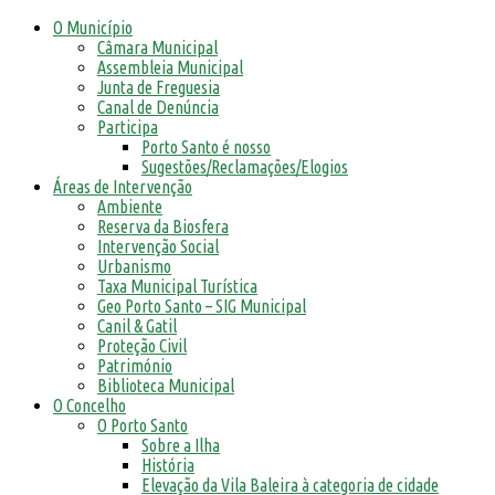
O Município
Câmara Municipal
Assembleia Municipal
Junta de Freguesia
Canal de Denúncia
Participa
Porto Santo é nosso
Sugestões/Reclamações/Elogios
Áreas de Intervenção
Ambiente
Reserva da Biosfera
Intervenção Social
Urbanismo
Taxa Municipal Turística
Geo Porto Santo – SIG Municipal
Canil & Gatil
Proteção Civil
Património
Biblioteca Municipal
O Concelho
O Porto Santo
Sobre a Ilha
História
Elevação da Vila Baleira à categoria de cidade