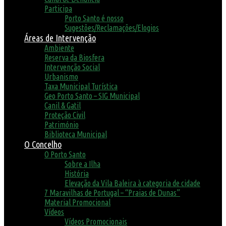
Participa
Porto Santo é nosso
Sugestões/Reclamações/Elogios
Áreas de Intervenção
Ambiente
Reserva da Biosfera
Intervenção Social
Urbanismo
Taxa Municipal Turística
Geo Porto Santo – SIG Municipal
Canil & Gatil
Proteção Civil
Património
Biblioteca Municipal
O Concelho
O Porto Santo
Sobre a Ilha
História
Elevação da Vila Baleira à categoria de cidade
7 Maravilhas de Portugal – “Praias de Dunas”
Material Promocional
Vídeos
Vídeos Promocionais