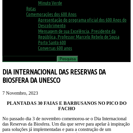
Minuto Verde
Rotas
Comemorações dos 600 Anos
Apresentação do programa oficial dos 600 Anos do
Descobrimento
Mensagem de sua Excelência, Presidente da
República, Professor Marcelo Rebelo de Sousa
Porto Santo 600
Conversas 600 anos
DIA INTERNACIONAL DAS RESERVAS DA
BIOSFERA DA UNESCO
7 Novembro, 2023
PLANTADAS 30 FAIAS E BARBUSANOS NO PICO DO
FACHO
No passado dia 3 de novembro comemorou-se o Dia Internacional
das Reservas da Biosfera. Um dia que serve para apelar à inspiração
para soluções já implementadas e para a construção de um