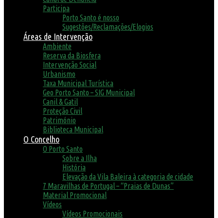
Participa
Porto Santo é nosso
Sugestões/Reclamações/Elogios
Áreas de Intervenção
Ambiente
Reserva da Biosfera
Intervenção Social
Urbanismo
Taxa Municipal Turística
Geo Porto Santo – SIG Municipal
Canil & Gatil
Proteção Civil
Património
Biblioteca Municipal
O Concelho
O Porto Santo
Sobre a Ilha
História
Elevação da Vila Baleira à categoria de cidade
7 Maravilhas de Portugal – “Praias de Dunas”
Material Promocional
Vídeos
Vídeos Promocionais