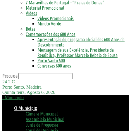
7 Maravilhas de Portugal – “Praias de Dunas”
Material Promocional
Vídeos
Vídeos Promocionais
Minuto Verde
Rotas
Comemorações dos 600 Anos
Apresentação do programa oficial dos 600 Anos do
Descobrimento
Mensagem de sua Excelência, Presidente da
República, Professor Marcelo Rebelo de Sousa
Porto Santo 600
Conversas 600 anos
Pesquisa
24.2
C
Porto Santo, Madeira
Quinta-feira, Agosto 6, 2026
Município
O Município
Câmara Municipal
Assembleia Municipal
Junta de Freguesia
Canal de Denúncia