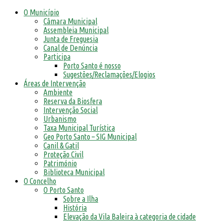
O Município
Câmara Municipal
Assembleia Municipal
Junta de Freguesia
Canal de Denúncia
Participa
Porto Santo é nosso
Sugestões/Reclamações/Elogios
Áreas de Intervenção
Ambiente
Reserva da Biosfera
Intervenção Social
Urbanismo
Taxa Municipal Turística
Geo Porto Santo – SIG Municipal
Canil & Gatil
Proteção Civil
Património
Biblioteca Municipal
O Concelho
O Porto Santo
Sobre a Ilha
História
Elevação da Vila Baleira à categoria de cidade