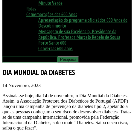
Minuto Verde
Rotas
Comemorações dos 600 Anos
Apresentação do programa oficial dos 600 Anos do
Descobrimento
Mensagem de sua Excelência, Presidente da
República, Professor Marcelo Rebelo de Sousa
Porto Santo 600
Conversas 600 anos
DIA MUNDIAL DA DIABETES
14 Novembro, 2023
Assinala-se hoje, dia 14 de novembro, o Dia Mundial da Diabetes.
Assim, a Associação Protetora dos Diabéticos de Portugal (APDP)
lançou uma campanha de prevenção da diabetes tipo 2, apelando a
que as pessoas conheçam o seu risco de desenvolver diabetes. Trata-
se de uma campanha internacional, promovida pela Federação
Internacional da Diabetes, sob o mote “Diabetes: Saiba o seu risco,
saiba o que fazer”.