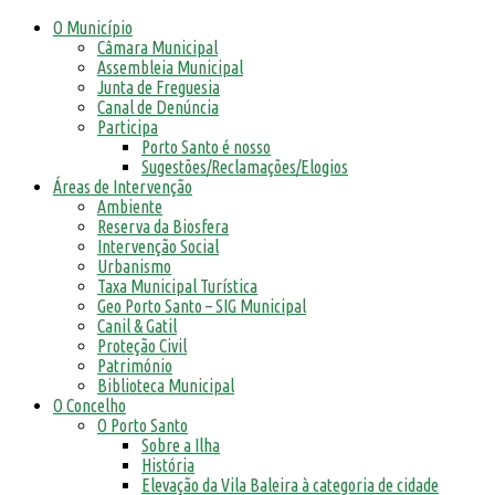
O Município
Câmara Municipal
Assembleia Municipal
Junta de Freguesia
Canal de Denúncia
Participa
Porto Santo é nosso
Sugestões/Reclamações/Elogios
Áreas de Intervenção
Ambiente
Reserva da Biosfera
Intervenção Social
Urbanismo
Taxa Municipal Turística
Geo Porto Santo – SIG Municipal
Canil & Gatil
Proteção Civil
Património
Biblioteca Municipal
O Concelho
O Porto Santo
Sobre a Ilha
História
Elevação da Vila Baleira à categoria de cidade