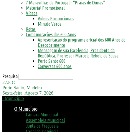
7 Maravilhas de Portugal – “Praias de Dunas”
Material Promocional
Vídeos
Vídeos Promocionais
Minuto Verde
Rotas
Comemorações dos 600 Anos
Apresentação do programa oficial dos 600 Anos do
Descobrimento
Mensagem de sua Excelência, Presidente da
República, Professor Marcelo Rebelo de Sousa
Porto Santo 600
Conversas 600 anos
Pesquisa
27.8
C
Porto Santo, Madeira
Sexta-feira, Agosto 7, 2026
Município
O Município
Câmara Municipal
Assembleia Municipal
Junta de Freguesia
Canal de Denúncia