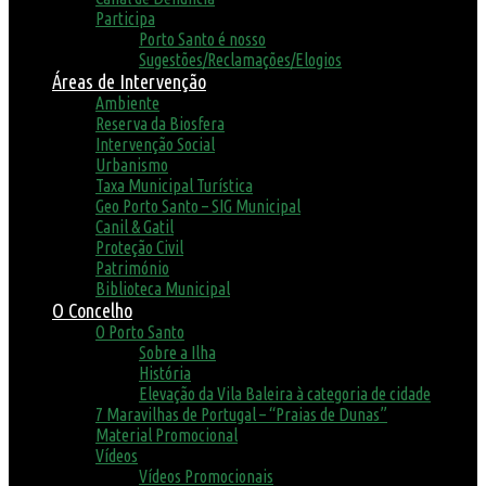
Participa
Porto Santo é nosso
Sugestões/Reclamações/Elogios
Áreas de Intervenção
Ambiente
Reserva da Biosfera
Intervenção Social
Urbanismo
Taxa Municipal Turística
Geo Porto Santo – SIG Municipal
Canil & Gatil
Proteção Civil
Património
Biblioteca Municipal
O Concelho
O Porto Santo
Sobre a Ilha
História
Elevação da Vila Baleira à categoria de cidade
7 Maravilhas de Portugal – “Praias de Dunas”
Material Promocional
Vídeos
Vídeos Promocionais