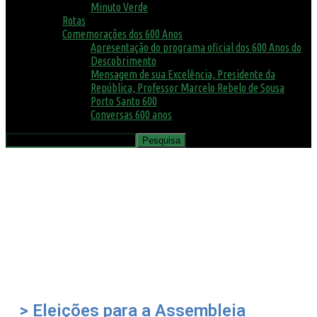
Minuto Verde
Rotas
Comemorações dos 600 Anos
Apresentação do programa oficial dos 600 Anos do
Descobrimento
Mensagem de sua Excelência, Presidente da
República, Professor Marcelo Rebelo de Sousa
Porto Santo 600
Conversas 600 anos
> Eleições para a Assembleia