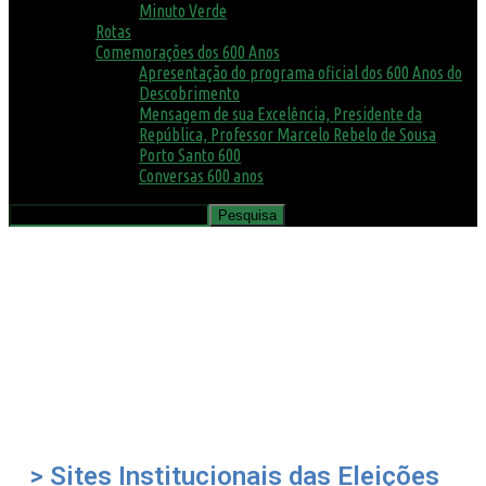
Minuto Verde
Rotas
Comemorações dos 600 Anos
Apresentação do programa oficial dos 600 Anos do
Descobrimento
Mensagem de sua Excelência, Presidente da
República, Professor Marcelo Rebelo de Sousa
Porto Santo 600
Conversas 600 anos
> Sites Institucionais das Eleições