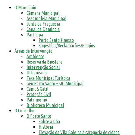
O Município
Câmara Municipal
Assembleia Municipal
Junta de Freguesia
Canal de Denúncia
Participa
Porto Santo é nosso
Sugestões/Reclamações/Elogios
Áreas de Intervenção
Ambiente
Reserva da Biosfera
Intervenção Social
Urbanismo
Taxa Municipal Turística
Geo Porto Santo – SIG Municipal
Canil & Gatil
Proteção Civil
Património
Biblioteca Municipal
O Concelho
O Porto Santo
Sobre a Ilha
História
Elevação da Vila Baleira à categoria de cidade