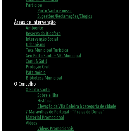
Participa
Porto Santo é nosso
Sugestões/Reclamações/Elogios
Áreas de Intervenção
Ambiente
Reserva da Biosfera
Intervenção Social
Urbanismo
Taxa Municipal Turística
Geo Porto Santo – SIG Municipal
Canil & Gatil
Proteção Civil
Património
Biblioteca Municipal
O Concelho
O Porto Santo
Sobre a Ilha
História
Elevação da Vila Baleira à categoria de cidade
7 Maravilhas de Portugal – “Praias de Dunas”
Material Promocional
Vídeos
Vídeos Promocionais