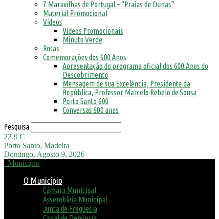
7 Maravilhas de Portugal – “Praias de Dunas”
Material Promocional
Vídeos
Vídeos Promocionais
Minuto Verde
Rotas
Comemorações dos 600 Anos
Apresentação do programa oficial dos 600 Anos do
Descobrimento
Mensagem de sua Excelência, Presidente da
República, Professor Marcelo Rebelo de Sousa
Porto Santo 600
Conversas 600 anos
Pesquisa
22.9
C
Porto Santo, Madeira
Domingo, Agosto 9, 2026
Município
O Município
Câmara Municipal
Assembleia Municipal
Junta de Freguesia
Canal de Denúncia