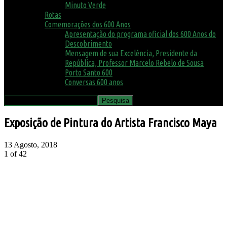
Minuto Verde
Rotas
Comemorações dos 600 Anos
Apresentação do programa oficial dos 600 Anos do
Descobrimento
Mensagem de sua Excelência, Presidente da
República, Professor Marcelo Rebelo de Sousa
Porto Santo 600
Conversas 600 anos
Exposição de Pintura do Artista Francisco Maya
13 Agosto, 2018
1
of 42