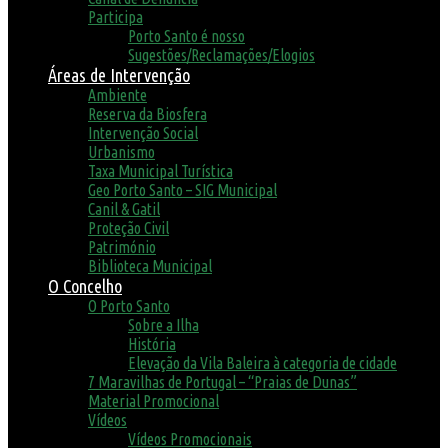
Participa
Porto Santo é nosso
Sugestões/Reclamações/Elogios
Áreas de Intervenção
Ambiente
Reserva da Biosfera
Intervenção Social
Urbanismo
Taxa Municipal Turística
Geo Porto Santo – SIG Municipal
Canil & Gatil
Proteção Civil
Património
Biblioteca Municipal
O Concelho
O Porto Santo
Sobre a Ilha
História
Elevação da Vila Baleira à categoria de cidade
7 Maravilhas de Portugal – “Praias de Dunas”
Material Promocional
Vídeos
Vídeos Promocionais