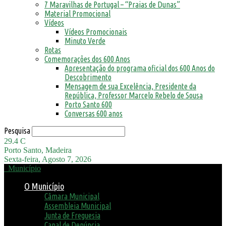
7 Maravilhas de Portugal – “Praias de Dunas”
Material Promocional
Vídeos
Vídeos Promocionais
Minuto Verde
Rotas
Comemorações dos 600 Anos
Apresentação do programa oficial dos 600 Anos do
Descobrimento
Mensagem de sua Excelência, Presidente da
República, Professor Marcelo Rebelo de Sousa
Porto Santo 600
Conversas 600 anos
Pesquisa
29.4
C
Porto Santo, Madeira
Sexta-feira, Agosto 7, 2026
Município
O Município
Câmara Municipal
Assembleia Municipal
Junta de Freguesia
Canal de Denúncia