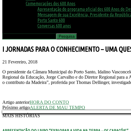
Comemorações dos 600 Anos
Apresentação do programa oficial dos 600 Anos do D
Mensagem de sua Excelência, Presidente da República
Porto Santo 600
Conversas 600 anos
I JORNADAS PARA O CONHECIMENTO – UMA QUE
21 Fevereiro, 2018
O presidente da Câmara Municipal do Porto Santo, Idalino Vasconcel
Regional da Educação, Jorge Carvalho e do Diretor Regional para a Ad
o contributo da Madeira”, proferida por Thomas Dellinger, investiga
Artigo anterior
HORA DO CONTO
Próximo artigo
ALERTA DE MAU TEMPO
MAIS HISTÓRIAS
APRESENTAÇÃO DO LIVRO “EXPLORAR A VIDA NA TERRA – OS CARACÓIS”