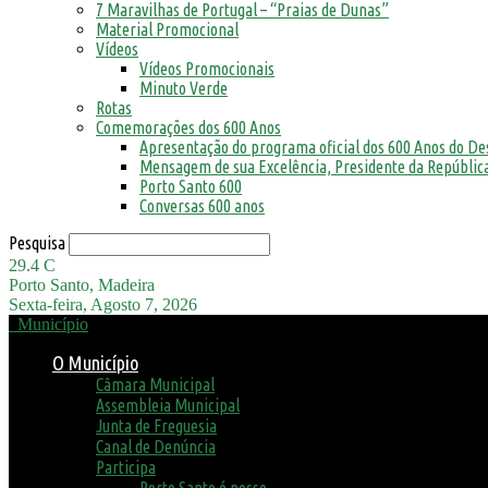
7 Maravilhas de Portugal – “Praias de Dunas”
Material Promocional
Vídeos
Vídeos Promocionais
Minuto Verde
Rotas
Comemorações dos 600 Anos
Apresentação do programa oficial dos 600 Anos do D
Mensagem de sua Excelência, Presidente da República
Porto Santo 600
Conversas 600 anos
Pesquisa
29.4
C
Porto Santo, Madeira
Sexta-feira, Agosto 7, 2026
Município
O Município
Câmara Municipal
Assembleia Municipal
Junta de Freguesia
Canal de Denúncia
Participa