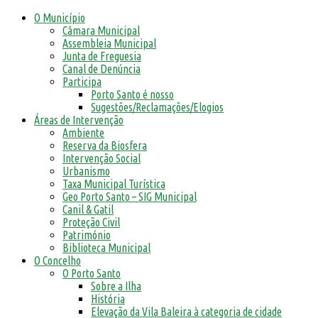
O Município
Câmara Municipal
Assembleia Municipal
Junta de Freguesia
Canal de Denúncia
Participa
Porto Santo é nosso
Sugestões/Reclamações/Elogios
Áreas de Intervenção
Ambiente
Reserva da Biosfera
Intervenção Social
Urbanismo
Taxa Municipal Turística
Geo Porto Santo – SIG Municipal
Canil & Gatil
Proteção Civil
Património
Biblioteca Municipal
O Concelho
O Porto Santo
Sobre a Ilha
História
Elevação da Vila Baleira à categoria de cidade