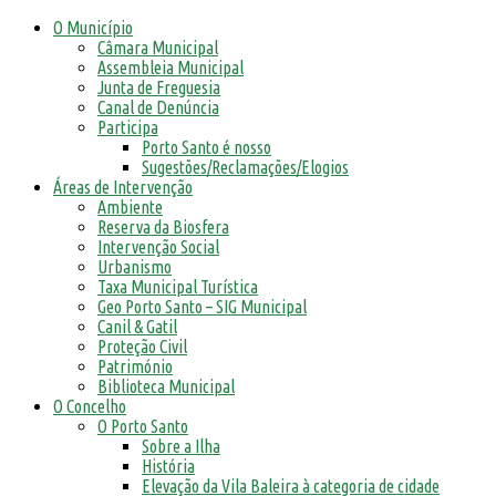
O Município
Câmara Municipal
Assembleia Municipal
Junta de Freguesia
Canal de Denúncia
Participa
Porto Santo é nosso
Sugestões/Reclamações/Elogios
Áreas de Intervenção
Ambiente
Reserva da Biosfera
Intervenção Social
Urbanismo
Taxa Municipal Turística
Geo Porto Santo – SIG Municipal
Canil & Gatil
Proteção Civil
Património
Biblioteca Municipal
O Concelho
O Porto Santo
Sobre a Ilha
História
Elevação da Vila Baleira à categoria de cidade