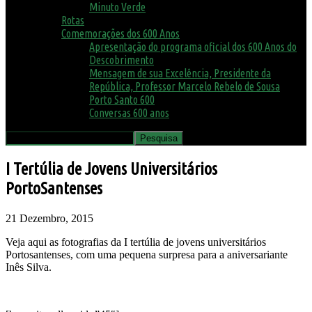
Minuto Verde
Rotas
Comemorações dos 600 Anos
Apresentação do programa oficial dos 600 Anos do
Descobrimento
Mensagem de sua Excelência, Presidente da
República, Professor Marcelo Rebelo de Sousa
Porto Santo 600
Conversas 600 anos
I Tertúlia de Jovens Universitários
PortoSantenses
21 Dezembro, 2015
Veja aqui as fotografias da I tertúlia de jovens universitários
Portosantenses, com uma pequena surpresa para a aniversariante
Inês Silva.