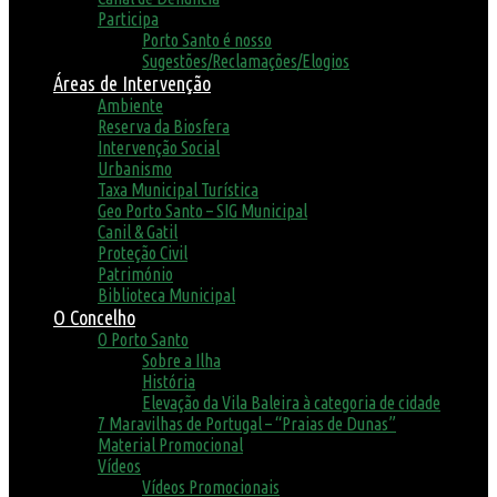
Participa
Porto Santo é nosso
Sugestões/Reclamações/Elogios
Áreas de Intervenção
Ambiente
Reserva da Biosfera
Intervenção Social
Urbanismo
Taxa Municipal Turística
Geo Porto Santo – SIG Municipal
Canil & Gatil
Proteção Civil
Património
Biblioteca Municipal
O Concelho
O Porto Santo
Sobre a Ilha
História
Elevação da Vila Baleira à categoria de cidade
7 Maravilhas de Portugal – “Praias de Dunas”
Material Promocional
Vídeos
Vídeos Promocionais