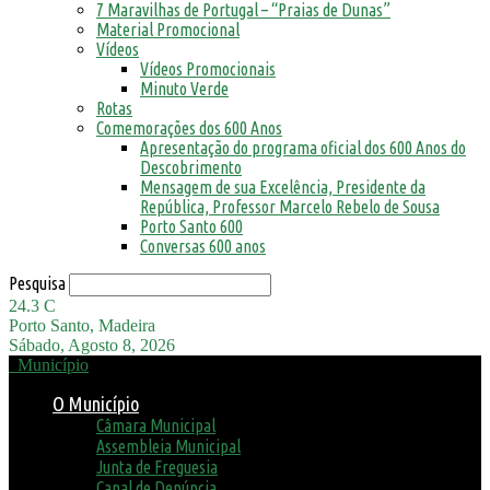
7 Maravilhas de Portugal – “Praias de Dunas”
Material Promocional
Vídeos
Vídeos Promocionais
Minuto Verde
Rotas
Comemorações dos 600 Anos
Apresentação do programa oficial dos 600 Anos do
Descobrimento
Mensagem de sua Excelência, Presidente da
República, Professor Marcelo Rebelo de Sousa
Porto Santo 600
Conversas 600 anos
Pesquisa
24.3
C
Porto Santo, Madeira
Sábado, Agosto 8, 2026
Município
O Município
Câmara Municipal
Assembleia Municipal
Junta de Freguesia
Canal de Denúncia