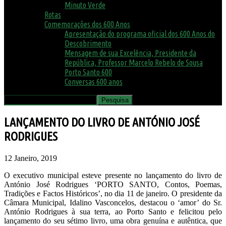
Minuto Verde
Rotas
Comemorações dos 600 Anos
Apresentação do programa oficial dos 600 Anos do
Descobrimento
Mensagem de sua Excelência, Presidente da
República, Professor Marcelo Rebelo de Sousa
Porto Santo 600
Conversas 600 anos
LANÇAMENTO DO LIVRO DE ANTÓNIO JOSÉ
RODRIGUES
12 Janeiro, 2019
O executivo municipal esteve presente no lançamento do livro de
António José Rodrigues ‘PORTO SANTO, Contos, Poemas,
Tradições e Factos Históricos’, no dia 11 de janeiro. O presidente da
Câmara Municipal, Idalino Vasconcelos, destacou o ‘amor’ do Sr.
António Rodrigues à sua terra, ao Porto Santo e felicitou pelo
lançamento do seu sétimo livro, uma obra genuína e autêntica, que