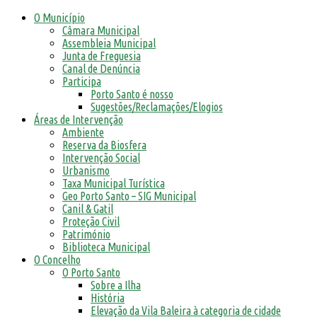
O Município
Câmara Municipal
Assembleia Municipal
Junta de Freguesia
Canal de Denúncia
Participa
Porto Santo é nosso
Sugestões/Reclamações/Elogios
Áreas de Intervenção
Ambiente
Reserva da Biosfera
Intervenção Social
Urbanismo
Taxa Municipal Turística
Geo Porto Santo – SIG Municipal
Canil & Gatil
Proteção Civil
Património
Biblioteca Municipal
O Concelho
O Porto Santo
Sobre a Ilha
História
Elevação da Vila Baleira à categoria de cidade