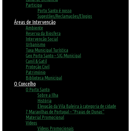
Participa
Porto Santo é nosso
Sugestões/Reclamações/Elogios
Áreas de Intervenção
Ambiente
Reserva da Biosfera
Intervenção Social
Urbanismo
Taxa Municipal Turística
Geo Porto Santo – SIG Municipal
Canil & Gatil
Proteção Civil
Património
Biblioteca Municipal
O Concelho
O Porto Santo
Sobre a Ilha
História
Elevação da Vila Baleira à categoria de cidade
7 Maravilhas de Portugal – “Praias de Dunas”
Material Promocional
Vídeos
Vídeos Promocionais