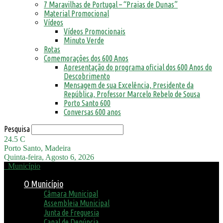
7 Maravilhas de Portugal – “Praias de Dunas”
Material Promocional
Vídeos
Vídeos Promocionais
Minuto Verde
Rotas
Comemorações dos 600 Anos
Apresentação do programa oficial dos 600 Anos do
Descobrimento
Mensagem de sua Excelência, Presidente da
República, Professor Marcelo Rebelo de Sousa
Porto Santo 600
Conversas 600 anos
Pesquisa
24.5
C
Porto Santo, Madeira
Quinta-feira, Agosto 6, 2026
Município
O Município
Câmara Municipal
Assembleia Municipal
Junta de Freguesia
Canal de Denúncia