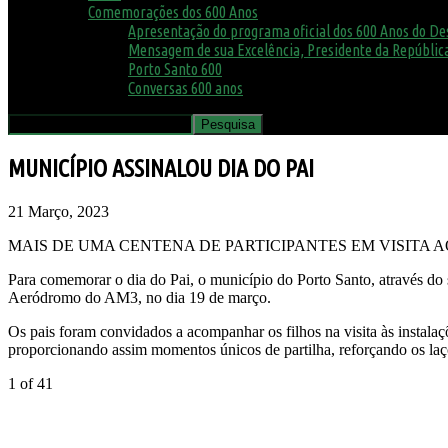
Comemorações dos 600 Anos
Apresentação do programa oficial dos 600 Anos do D
Mensagem de sua Excelência, Presidente da República
Porto Santo 600
Conversas 600 anos
MUNICÍPIO ASSINALOU DIA DO PAI
21 Março, 2023
MAIS DE UMA CENTENA DE PARTICIPANTES EM VISITA
Para comemorar o dia do Pai, o
m
unicípio do
Porto Santo
,
através do
Aeródromo do AM3, no dia 19 de março.
O
s pais
foram
convidados a acompanhar os filhos
na visita às instalaç
proporcionando assim momentos únicos de partilha, reforçando os laç
1
of 41