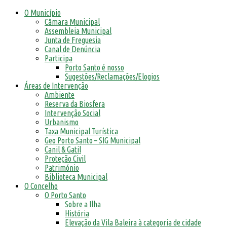
O Município
Câmara Municipal
Assembleia Municipal
Junta de Freguesia
Canal de Denúncia
Participa
Porto Santo é nosso
Sugestões/Reclamações/Elogios
Áreas de Intervenção
Ambiente
Reserva da Biosfera
Intervenção Social
Urbanismo
Taxa Municipal Turística
Geo Porto Santo – SIG Municipal
Canil & Gatil
Proteção Civil
Património
Biblioteca Municipal
O Concelho
O Porto Santo
Sobre a Ilha
História
Elevação da Vila Baleira à categoria de cidade