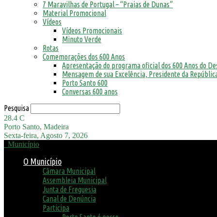
7 Maravilhas de Portugal – “Praias de Dunas”
Material Promocional
Vídeos
Vídeos Promocionais
Minuto Verde
Rotas
Comemorações dos 600 Anos
Apresentação do programa oficial dos 600 Anos do D
Mensagem de sua Excelência, Presidente da República
Porto Santo 600
Conversas 600 anos
Pesquisa
28.4
C
Porto Santo, Madeira
Sexta-feira, Agosto 7, 2026
Município
O Município
Câmara Municipal
Assembleia Municipal
Junta de Freguesia
Canal de Denúncia
Participa