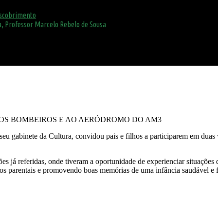
escobrimento
, Professor Marcelo Rebelo de Sousa
 AOS BOMBEIROS E AO AERÓDROMO DO AM3
 seu gabinete da Cultura,
convid
ou
pais e filhos a participar
em
em
duas 
ões já referidas,
onde tiveram a oportunidade de experienciar situações q
os parentais e promovendo boas memórias de uma infância saudável e f