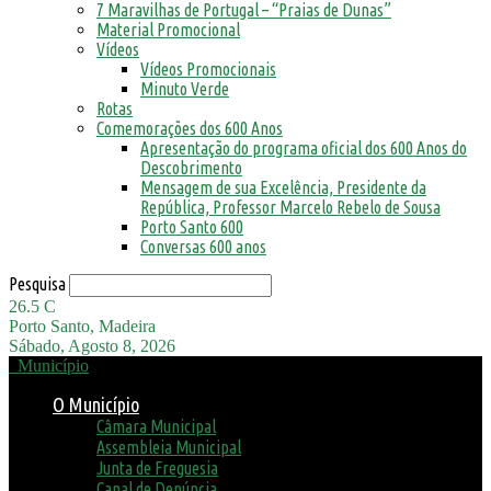
7 Maravilhas de Portugal – “Praias de Dunas”
Material Promocional
Vídeos
Vídeos Promocionais
Minuto Verde
Rotas
Comemorações dos 600 Anos
Apresentação do programa oficial dos 600 Anos do
Descobrimento
Mensagem de sua Excelência, Presidente da
República, Professor Marcelo Rebelo de Sousa
Porto Santo 600
Conversas 600 anos
Pesquisa
26.5
C
Porto Santo, Madeira
Sábado, Agosto 8, 2026
Município
O Município
Câmara Municipal
Assembleia Municipal
Junta de Freguesia
Canal de Denúncia