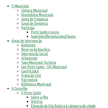
O Município
Câmara Municipal
Assembleia Municipal
Junta de Freguesia
Canal de Denúncia
Participa
Porto Santo é nosso
Sugestões/Reclamações/Elogios
Áreas de Intervenção
Ambiente
Reserva da Biosfera
Intervenção Social
Urbanismo
Taxa Municipal Turística
Geo Porto Santo – SIG Municipal
Canil & Gatil
Proteção Civil
Património
Biblioteca Municipal
O Concelho
O Porto Santo
Sobre a Ilha
História
Elevação da Vila Baleira à categoria de cidade