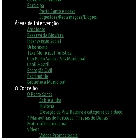
Participa
Porto Santo é nosso
Sugestões/Reclamações/Elogios
Áreas de Intervenção
Ambiente
Reserva da Biosfera
Intervenção Social
Urbanismo
Taxa Municipal Turística
Geo Porto Santo – SIG Municipal
Canil & Gatil
Proteção Civil
Património
Biblioteca Municipal
O Concelho
O Porto Santo
Sobre a Ilha
História
Elevação da Vila Baleira à categoria de cidade
7 Maravilhas de Portugal – “Praias de Dunas”
Material Promocional
Vídeos
Vídeos Promocionais