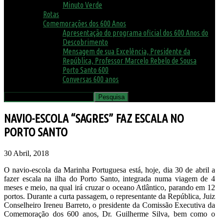
Minuto Verde
Rotas
Comemorações dos 600 Anos
Apresentação do programa oficial dos 600 Anos do
Descobrimento
Mensagem de sua Excelência, Presidente da
República, Professor Marcelo Rebelo de Sousa
Porto Santo 600
Conversas 600 anos
NAVIO-ESCOLA “SAGRES” FAZ ESCALA NO
PORTO SANTO
30 Abril, 2018
O navio-escola da Marinha Portuguesa está, hoje, dia 30 de abril a
fazer escala na ilha do Porto Santo, integrada numa viagem de 4
meses e meio, na qual irá cruzar o oceano Atlântico, parando em 12
portos. Durante a curta passagem, o representante da República, Juiz
Conselheiro Ireneu Barreto, o presidente da Comissão Executiva da
Comemoração dos 600 anos, Dr. Guilherme Silva, bem como o