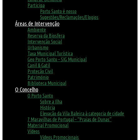
Participa
Porto Santo é nosso
Sugestões/Reclamações/Elogios
Áreas de Intervenção
Ambiente
Reserva da Biosfera
Intervenção Social
Urbanismo
Taxa Municipal Turística
Geo Porto Santo – SIG Municipal
Canil & Gatil
Proteção Civil
Património
Biblioteca Municipal
O Concelho
O Porto Santo
Sobre a Ilha
História
Elevação da Vila Baleira à categoria de cidade
7 Maravilhas de Portugal – “Praias de Dunas”
Material Promocional
Vídeos
Vídeos Promocionais