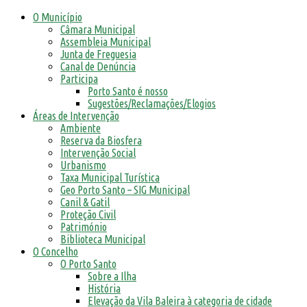
O Município
Câmara Municipal
Assembleia Municipal
Junta de Freguesia
Canal de Denúncia
Participa
Porto Santo é nosso
Sugestões/Reclamações/Elogios
Áreas de Intervenção
Ambiente
Reserva da Biosfera
Intervenção Social
Urbanismo
Taxa Municipal Turística
Geo Porto Santo – SIG Municipal
Canil & Gatil
Proteção Civil
Património
Biblioteca Municipal
O Concelho
O Porto Santo
Sobre a Ilha
História
Elevação da Vila Baleira à categoria de cidade