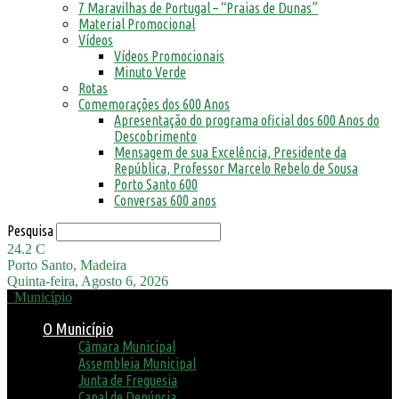
7 Maravilhas de Portugal – “Praias de Dunas”
Material Promocional
Vídeos
Vídeos Promocionais
Minuto Verde
Rotas
Comemorações dos 600 Anos
Apresentação do programa oficial dos 600 Anos do
Descobrimento
Mensagem de sua Excelência, Presidente da
República, Professor Marcelo Rebelo de Sousa
Porto Santo 600
Conversas 600 anos
Pesquisa
24.2
C
Porto Santo, Madeira
Quinta-feira, Agosto 6, 2026
Município
O Município
Câmara Municipal
Assembleia Municipal
Junta de Freguesia
Canal de Denúncia