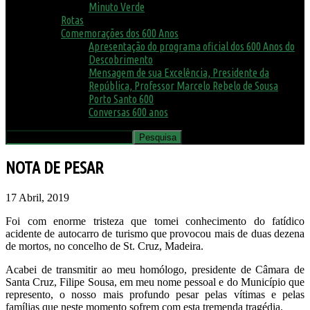
Minuto Verde
Rotas
Comemorações dos 600 Anos
Apresentação do programa oficial dos 600 Anos do
Descobrimento
Mensagem de sua Excelência, Presidente da
República, Professor Marcelo Rebelo de Sousa
Porto Santo 600
Conversas 600 anos
NOTA DE PESAR
17 Abril, 2019
Foi com enorme tristeza que tomei conhecimento do fatídico
acidente de autocarro de turismo que provocou mais de duas dezena
de mortos, no concelho de St. Cruz, Madeira.
Acabei de transmitir ao meu homólogo, presidente de Câmara de
Santa Cruz, Filipe Sousa, em meu nome pessoal e do Município que
represento, o nosso mais profundo pesar pelas vítimas e pelas
famílias que neste momento sofrem com esta tremenda tragédia.