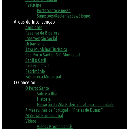
Participa
Porto Santo é nosso
Sugestões/Reclamações/Elogios
Áreas de Intervenção
Ambiente
Reserva da Biosfera
Intervenção Social
Urbanismo
Taxa Municipal Turística
Geo Porto Santo – SIG Municipal
Canil & Gatil
Proteção Civil
Património
Biblioteca Municipal
O Concelho
O Porto Santo
Sobre a Ilha
História
Elevação da Vila Baleira à categoria de cidade
7 Maravilhas de Portugal – “Praias de Dunas”
Material Promocional
Vídeos
Vídeos Promocionais