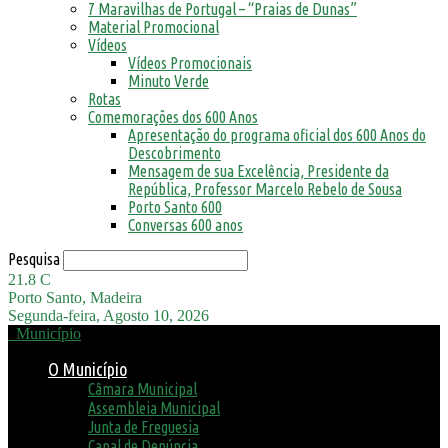
7 Maravilhas de Portugal – “Praias de Dunas”
Material Promocional
Vídeos
Vídeos Promocionais
Minuto Verde
Rotas
Comemorações dos 600 Anos
Apresentação do programa oficial dos 600 Anos do
Descobrimento
Mensagem de sua Excelência, Presidente da
República, Professor Marcelo Rebelo de Sousa
Porto Santo 600
Conversas 600 anos
Pesquisa
21.8
C
Porto Santo, Madeira
Segunda-feira, Agosto 10, 2026
Município
O Município
Câmara Municipal
Assembleia Municipal
Junta de Freguesia
Canal de Denúncia