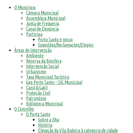
O Município
Câmara Municipal
Assembleia Municipal
Junta de Freguesia
Canal de Denúncia
Participa
Porto Santo é nosso
Sugestões/Reclamações/Elogios
Áreas de Intervenção
Ambiente
Reserva da Biosfera
Intervenção Social
Urbanismo
Taxa Municipal Turística
Geo Porto Santo – SIG Municipal
Canil & Gatil
Proteção Civil
Património
Biblioteca Municipal
O Concelho
O Porto Santo
Sobre a Ilha
História
Elevação da Vila Baleira à categoria de cidade