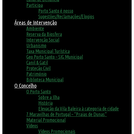
Participa
Porto Santo é nosso
Sugestões/Reclamações/Elogios
Áreas de Intervenção
Ambiente
Reserva da Biosfera
Intervenção Social
Urbanismo
Taxa Municipal Turística
Geo Porto Santo – SIG Municipal
Canil & Gatil
Proteção Civil
Património
Biblioteca Municipal
O Concelho
O Porto Santo
Sobre a Ilha
História
Elevação da Vila Baleira à categoria de cidade
7 Maravilhas de Portugal – “Praias de Dunas”
Material Promocional
Vídeos
Vídeos Promocionais