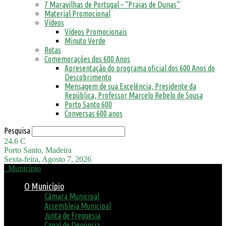
7 Maravilhas de Portugal – “Praias de Dunas”
Material Promocional
Vídeos
Vídeos Promocionais
Minuto Verde
Rotas
Comemorações dos 600 Anos
Apresentação do programa oficial dos 600 Anos do
Descobrimento
Mensagem de sua Excelência, Presidente da
República, Professor Marcelo Rebelo de Sousa
Porto Santo 600
Conversas 600 anos
Pesquisa
24.6
C
Porto Santo, Madeira
Sexta-feira, Agosto 7, 2026
Município
O Município
Câmara Municipal
Assembleia Municipal
Junta de Freguesia
Canal de Denúncia