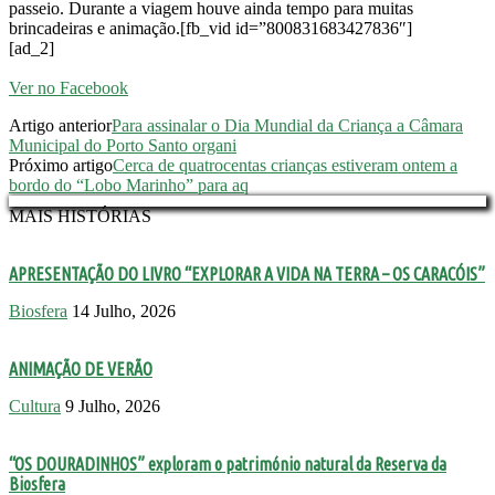
passeio. Durante a viagem houve ainda tempo para muitas
brincadeiras e animação.[fb_vid id=”800831683427836″]
[ad_2]
Ver no Facebook
Artigo anterior
Para assinalar o Dia Mundial da Criança a Câmara
Municipal do Porto Santo organi
Próximo artigo
Cerca de quatrocentas crianças estiveram ontem a
bordo do “Lobo Marinho” para aq
MAIS HISTÓRIAS
APRESENTAÇÃO DO LIVRO “EXPLORAR A VIDA NA TERRA – OS CARACÓIS”
Biosfera
14 Julho, 2026
ANIMAÇÃO DE VERÃO
Cultura
9 Julho, 2026
“OS DOURADINHOS” exploram o património natural da Reserva da
Biosfera