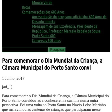
Minuto Verde
Rotas
Comemorações dos 600 Anos
Apresentação do programa oficial dos 600 Anos do
Descobrimento
Mensagem de sua Excelência, Presidente da
República, Professor Marcelo Rebelo de Sousa
Porto Santo 600
Conversas 600 anos
Para comemorar o Dia Mundial da Criança, a
Câmara Municipal do Porto Santo convi
1 Junho, 2017
[ad_1]
Para comemorar o Dia Mundial da Criança, a Câmara Municipal do
Porto Santo convidou-as a conhecerem a sua ilha numa outra
perspetiva. Foi uma volta ao Porto Santo no Navio Lobo Marinho
que maravilhou as centenas de crianças que participaram nesse