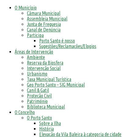
O Município
Câmara Municipal
Assembleia Municipal
Junta de Freguesia
Canal de Denúncia
Participa
Porto Santo é nosso
Sugestões/Reclamações/Elogios
Áreas de Intervenção
Ambiente
Reserva da Biosfera
Intervenção Social
Urbanismo
Taxa Municipal Turística
Geo Porto Santo – SIG Municipal
Canil & Gatil
Proteção Civil
Património
Biblioteca Municipal
O Concelho
O Porto Santo
Sobre a Ilha
História
Elevação da Vila Baleira à categoria de cidade