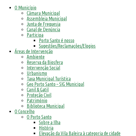
O Município
Câmara Municipal
Assembleia Municipal
Junta de Freguesia
Canal de Denúncia
Participa
Porto Santo é nosso
Sugestões/Reclamações/Elogios
Áreas de Intervenção
Ambiente
Reserva da Biosfera
Intervenção Social
Urbanismo
Taxa Municipal Turística
Geo Porto Santo – SIG Municipal
Canil & Gatil
Proteção Civil
Património
Biblioteca Municipal
O Concelho
O Porto Santo
Sobre a Ilha
História
Elevação da Vila Baleira à categoria de cidade