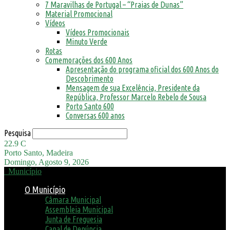
7 Maravilhas de Portugal – “Praias de Dunas”
Material Promocional
Vídeos
Vídeos Promocionais
Minuto Verde
Rotas
Comemorações dos 600 Anos
Apresentação do programa oficial dos 600 Anos do
Descobrimento
Mensagem de sua Excelência, Presidente da
República, Professor Marcelo Rebelo de Sousa
Porto Santo 600
Conversas 600 anos
Pesquisa
22.9
C
Porto Santo, Madeira
Domingo, Agosto 9, 2026
Município
O Município
Câmara Municipal
Assembleia Municipal
Junta de Freguesia
Canal de Denúncia