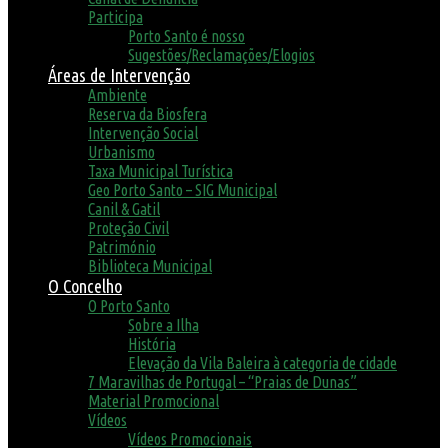
Participa
Porto Santo é nosso
Sugestões/Reclamações/Elogios
Áreas de Intervenção
Ambiente
Reserva da Biosfera
Intervenção Social
Urbanismo
Taxa Municipal Turística
Geo Porto Santo – SIG Municipal
Canil & Gatil
Proteção Civil
Património
Biblioteca Municipal
O Concelho
O Porto Santo
Sobre a Ilha
História
Elevação da Vila Baleira à categoria de cidade
7 Maravilhas de Portugal – “Praias de Dunas”
Material Promocional
Vídeos
Vídeos Promocionais