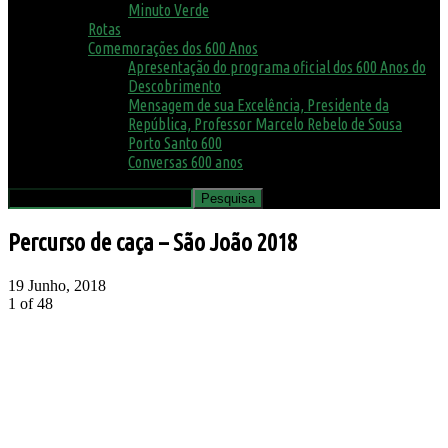
Minuto Verde
Rotas
Comemorações dos 600 Anos
Apresentação do programa oficial dos 600 Anos do
Descobrimento
Mensagem de sua Excelência, Presidente da
República, Professor Marcelo Rebelo de Sousa
Porto Santo 600
Conversas 600 anos
Percurso de caça – São João 2018
19 Junho, 2018
1
of 48