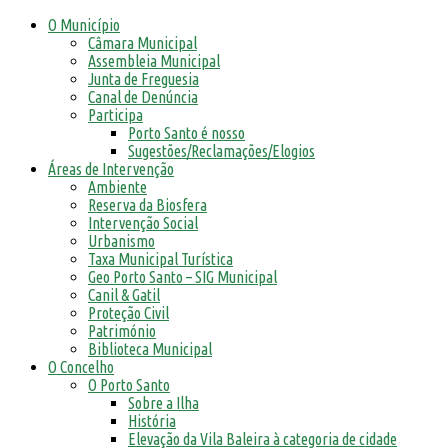
O Município
Câmara Municipal
Assembleia Municipal
Junta de Freguesia
Canal de Denúncia
Participa
Porto Santo é nosso
Sugestões/Reclamações/Elogios
Áreas de Intervenção
Ambiente
Reserva da Biosfera
Intervenção Social
Urbanismo
Taxa Municipal Turística
Geo Porto Santo – SIG Municipal
Canil & Gatil
Proteção Civil
Património
Biblioteca Municipal
O Concelho
O Porto Santo
Sobre a Ilha
História
Elevação da Vila Baleira à categoria de cidade