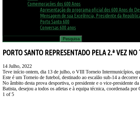
Comemorações dos 600 Anos
Apresentação do programa oficial dos 600 Anos do D
Mensagem de sua Excelência, Presidente da República
Porto Santo 600
Conversas 600 anos
PORTO SANTO REPRESENTADO PELA 2.ª VEZ NO
14 Julho, 2022
Teve início ontem, dia 13 de julho, o VIII Torneio Intermunicípios, q
Este é um Torneio de futebol, destinado ao escalão sub-14 a decorre
No âmbito desta prova desportiva, o presidente e o vice-presidente da
Batista, desejou a todos os atletas e à equipa técnica, coordenada por
1
of 5