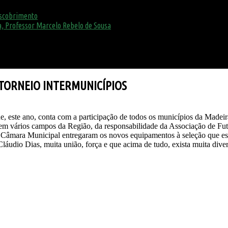
escobrimento
, Professor Marcelo Rebelo de Sousa
 TORNEIO INTERMUNICÍPIOS
ue, este ano, conta com a participação de todos os municípios da Madeir
r em vários campos da Região, da responsabilidade da Associação de Fu
 Câmara Municipal entregaram os novos equipamentos à seleção que está 
 Cláudio Dias, muita união, força e que acima de tudo, exista muita dive