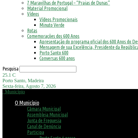
7 Maravilhas de Portugal – “Praias de Dunas”
Material Promocional
Vídeos
Vídeos Promocionais
Minuto Verde
Rotas
Comemorações dos 600 Anos
Apresentação do programa oficial dos 600 Anos do D
Mensagem de sua Excelência, Presidente da República
Porto Santo 600
Conversas 600 anos
Pesquisa
25.1
C
Porto Santo, Madeira
Sexta-feira, Agosto 7, 2026
Município
O Município
Câmara Municipal
Assembleia Municipal
Junta de Freguesia
Canal de Denúncia
Participa