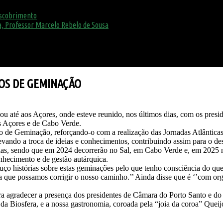
escobrimento
, Professor Marcelo Rebelo de Sousa
OS DE GEMINAÇÃO
ou até aos Açores, onde esteve reunido, nos últimos dias, com os pres
os Açores e de Cabo Verde.
o de Geminação, reforçando-o com a realização das Jornadas Atlânticas
elevando a troca de ideias e conhecimentos, contribuindo assim para o d
las, sendo que em 2024 decorrerão no Sal, em Cabo Verde e, em 2025 n
onhecimento e de gestão autárquica.
 ouço histórias sobre estas geminações pelo que tenho consciência do 
ra que possamos corrigir o nosso caminho.’’ Ainda disse que é ‘’com org
ra agradecer a presença dos presidentes de Câmara do Porto Santo e do 
 da Biosfera, e a nossa gastronomia, coroada pela “joia da coroa” Queij