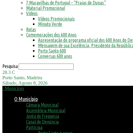
7 Maravilhas de Portugal – “Praias de Dunas”
Material Promocional
Vídeos
Vídeos Promocionais
Minuto Verde
Rotas
Comemorações dos 600 Anos
Apresentação do programa oficial dos 600 Anos do D
Mensagem de sua Excelência, Presidente da República
Porto Santo 600
Conversas 600 anos
Pesquisa
28.3
C
Porto Santo, Madeira
Sábado, Agosto 8, 2026
Município
O Município
Câmara Municipal
Assembleia Municipal
Junta de Freguesia
Canal de Denúncia
Participa