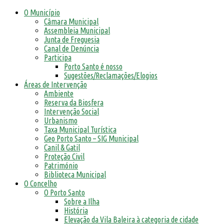
O Município
Câmara Municipal
Assembleia Municipal
Junta de Freguesia
Canal de Denúncia
Participa
Porto Santo é nosso
Sugestões/Reclamações/Elogios
Áreas de Intervenção
Ambiente
Reserva da Biosfera
Intervenção Social
Urbanismo
Taxa Municipal Turística
Geo Porto Santo – SIG Municipal
Canil & Gatil
Proteção Civil
Património
Biblioteca Municipal
O Concelho
O Porto Santo
Sobre a Ilha
História
Elevação da Vila Baleira à categoria de cidade