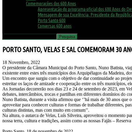
Comemorações dos 600 Anos
Apresentação do programa oficial dos 600 Anos do D
Mensagem de sua Excelência, Presidente da República
Porto Santo 600
Conversas 600 anos
PORTO SANTO, VELAS E SAL COMEMORAM 30 AN
18 Novembro, 2022
O presidente da Câmara Municipal do Porto Santo, Nuno Batista, viaj
existente entre estes três municípios dos Arquipélagos da Madeira, d
Um encontro que surgiu com o objetivo de dar continuidade ao projet
estreitar os laços de amizade e cooperação entre os três municípios, 
As Jornadas decorrerão nos dias 23 e 24 de setembro de 2023, em Ve
debates, intercâmbios, trocas e partilhas em diferentes domínios do c
Nuno Batista, durante a visita afirmou que ‘’há mais de 30 anos que
aproveitar para conhecer culturas e formas de trabalhar diferentes, pa
culturas distintas, mas com muito em comum’’.
Na altura, o autarca de Velas, Luís Silveira, aproveitou o momento pa
nossa terra, cultura e tradições, assim como as nossas Fajãs – Reserva
Porto Santo, 18 de novembro de 2022