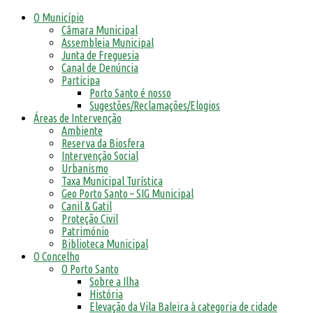
O Município
Câmara Municipal
Assembleia Municipal
Junta de Freguesia
Canal de Denúncia
Participa
Porto Santo é nosso
Sugestões/Reclamações/Elogios
Áreas de Intervenção
Ambiente
Reserva da Biosfera
Intervenção Social
Urbanismo
Taxa Municipal Turística
Geo Porto Santo – SIG Municipal
Canil & Gatil
Proteção Civil
Património
Biblioteca Municipal
O Concelho
O Porto Santo
Sobre a Ilha
História
Elevação da Vila Baleira à categoria de cidade