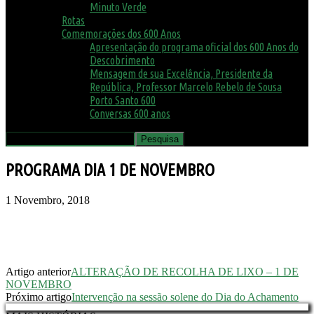
Minuto Verde
Rotas
Comemorações dos 600 Anos
Apresentação do programa oficial dos 600 Anos do
Descobrimento
Mensagem de sua Excelência, Presidente da
República, Professor Marcelo Rebelo de Sousa
Porto Santo 600
Conversas 600 anos
PROGRAMA DIA 1 DE NOVEMBRO
1 Novembro, 2018
Artigo anterior
ALTERAÇÃO DE RECOLHA DE LIXO – 1 DE
NOVEMBRO
Próximo artigo
Intervenção na sessão solene do Dia do Achamento