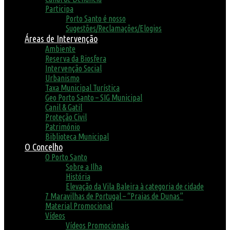
Participa
Porto Santo é nosso
Sugestões/Reclamações/Elogios
Áreas de Intervenção
Ambiente
Reserva da Biosfera
Intervenção Social
Urbanismo
Taxa Municipal Turística
Geo Porto Santo – SIG Municipal
Canil & Gatil
Proteção Civil
Património
Biblioteca Municipal
O Concelho
O Porto Santo
Sobre a Ilha
História
Elevação da Vila Baleira à categoria de cidade
7 Maravilhas de Portugal – “Praias de Dunas”
Material Promocional
Vídeos
Vídeos Promocionais