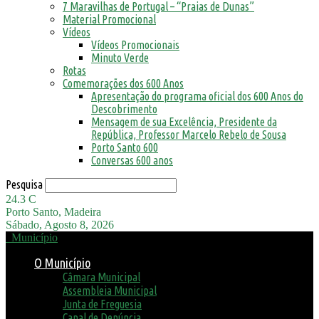
7 Maravilhas de Portugal – “Praias de Dunas”
Material Promocional
Vídeos
Vídeos Promocionais
Minuto Verde
Rotas
Comemorações dos 600 Anos
Apresentação do programa oficial dos 600 Anos do
Descobrimento
Mensagem de sua Excelência, Presidente da
República, Professor Marcelo Rebelo de Sousa
Porto Santo 600
Conversas 600 anos
Pesquisa
24.3
C
Porto Santo, Madeira
Sábado, Agosto 8, 2026
Município
O Município
Câmara Municipal
Assembleia Municipal
Junta de Freguesia
Canal de Denúncia