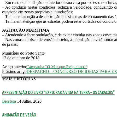
– Em caso de inundação no interior de sua casa por excesso de chuva,
– Ao conduzir nestas condições, reduza a velocidade, conduzindo 
estacione em zonas propícias a inundações;
– Tenha em atenção a desobstrução dos sistemas de escoamento das ág
– Tenha em atenção que as estradas podem estar cortadas ou condicion
AGITAÇÃO MARÍTIMA
– Atendendo à forte ondulação, é de evitar circular nas zonas costeiras 
– Nas zonas em risco de erosão costeira, a população deverá tomar ate
de praias;
Município do Porto Santo
12 de outubro de 2018
Artigo anterior
Campanha “O Mar que Respiramos”
Próximo artigo
DESPACHO – CONCURSO DE IDEIAS PARA
MAIS HISTÓRIAS
APRESENTAÇÃO DO LIVRO “EXPLORAR A VIDA NA TERRA – OS CARACÓIS”
Biosfera
14 Julho, 2026
ANIMAÇÃO DE VERÃO