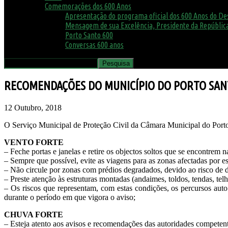
Comemorações dos 600 Anos
Apresentação do programa oficial dos 600 Anos do D
Mensagem de sua Excelência, Presidente da República
Porto Santo 600
Conversas 600 anos
RECOMENDAÇÕES DO MUNICÍPIO DO PORTO SAN
12 Outubro, 2018
O Serviço Municipal de Proteção Civil da Câmara Municipal do Porto
VENTO FORTE
– Feche portas e janelas e retire os objectos soltos que se encontrem n
– Sempre que possível, evite as viagens para as zonas afectadas por es
– Não circule por zonas com prédios degradados, devido ao risco de 
– Preste atenção às estruturas montadas (andaimes, toldos, tendas, te
– Os riscos que representam, com estas condições, os percursos auto
durante o período em que vigora o aviso;
CHUVA FORTE
– Esteja atento aos avisos e recomendações das autoridades competen