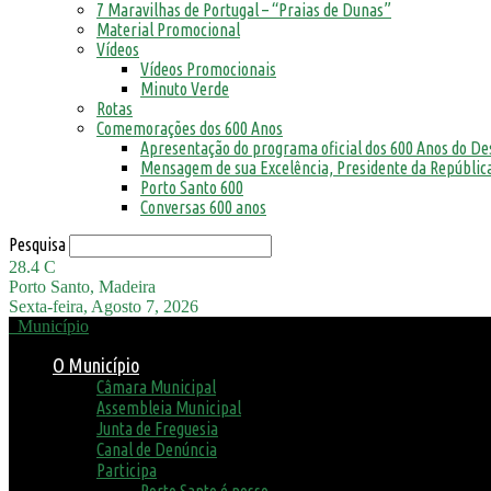
7 Maravilhas de Portugal – “Praias de Dunas”
Material Promocional
Vídeos
Vídeos Promocionais
Minuto Verde
Rotas
Comemorações dos 600 Anos
Apresentação do programa oficial dos 600 Anos do D
Mensagem de sua Excelência, Presidente da República
Porto Santo 600
Conversas 600 anos
Pesquisa
28.4
C
Porto Santo, Madeira
Sexta-feira, Agosto 7, 2026
Município
O Município
Câmara Municipal
Assembleia Municipal
Junta de Freguesia
Canal de Denúncia
Participa