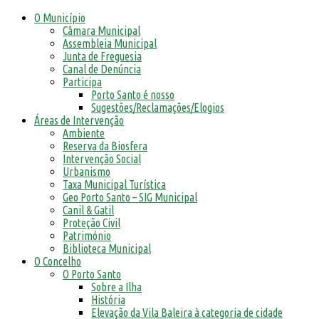
O Município
Câmara Municipal
Assembleia Municipal
Junta de Freguesia
Canal de Denúncia
Participa
Porto Santo é nosso
Sugestões/Reclamações/Elogios
Áreas de Intervenção
Ambiente
Reserva da Biosfera
Intervenção Social
Urbanismo
Taxa Municipal Turística
Geo Porto Santo – SIG Municipal
Canil & Gatil
Proteção Civil
Património
Biblioteca Municipal
O Concelho
O Porto Santo
Sobre a Ilha
História
Elevação da Vila Baleira à categoria de cidade