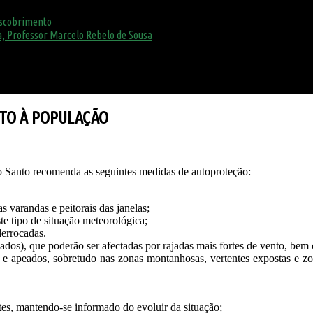
escobrimento
, Professor Marcelo Rebelo de Sousa
TO À POPULAÇÃO
 Santo recomenda as seguintes medidas de autoproteção:
as varandas e peitorais das janelas;
te tipo de situação meteorológica;
derrocadas.
lhados), que poderão ser afectadas por rajadas mais fortes de vento, be
 e apeados, sobretudo nas zonas montanhosas, vertentes expostas e zon
tes, mantendo-se informado do evoluir da situação;