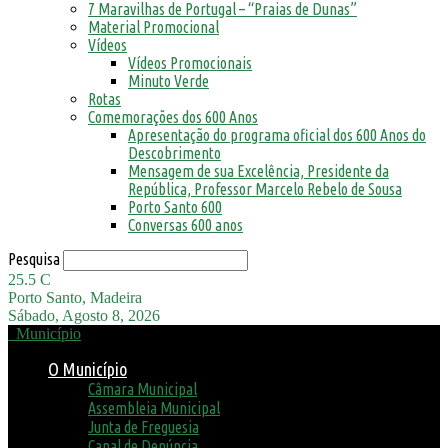
7 Maravilhas de Portugal – “Praias de Dunas”
Material Promocional
Vídeos
Vídeos Promocionais
Minuto Verde
Rotas
Comemorações dos 600 Anos
Apresentação do programa oficial dos 600 Anos do
Descobrimento
Mensagem de sua Excelência, Presidente da
República, Professor Marcelo Rebelo de Sousa
Porto Santo 600
Conversas 600 anos
Pesquisa
25.5
C
Porto Santo, Madeira
Sábado, Agosto 8, 2026
Município
O Município
Câmara Municipal
Assembleia Municipal
Junta de Freguesia
Canal de Denúncia