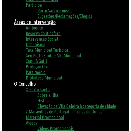
Participa
Porto Santo é nosso
Sugestões/Reclamações/Elogios
Áreas de Intervenção
Ambiente
Reserva da Biosfera
Intervenção Social
Urbanismo
Taxa Municipal Turística
Geo Porto Santo – SIG Municipal
Canil & Gatil
Proteção Civil
Património
Biblioteca Municipal
O Concelho
O Porto Santo
Sobre a Ilha
História
Elevação da Vila Baleira à categoria de cidade
7 Maravilhas de Portugal – “Praias de Dunas”
Material Promocional
Vídeos
Vídeos Promocionais