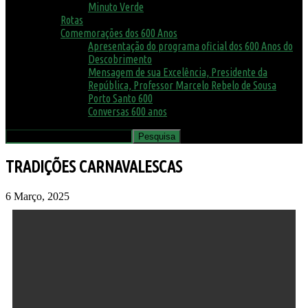
Minuto Verde
Rotas
Comemorações dos 600 Anos
Apresentação do programa oficial dos 600 Anos do
Descobrimento
Mensagem de sua Excelência, Presidente da
República, Professor Marcelo Rebelo de Sousa
Porto Santo 600
Conversas 600 anos
TRADIÇÕES CARNAVALESCAS
6 Março, 2025