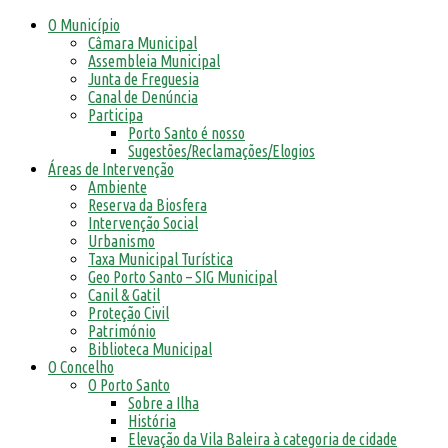
O Município
Câmara Municipal
Assembleia Municipal
Junta de Freguesia
Canal de Denúncia
Participa
Porto Santo é nosso
Sugestões/Reclamações/Elogios
Áreas de Intervenção
Ambiente
Reserva da Biosfera
Intervenção Social
Urbanismo
Taxa Municipal Turística
Geo Porto Santo – SIG Municipal
Canil & Gatil
Proteção Civil
Património
Biblioteca Municipal
O Concelho
O Porto Santo
Sobre a Ilha
História
Elevação da Vila Baleira à categoria de cidade