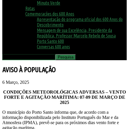
Minuto Verde
Rotas
Comemorações dos 600 Anos
Apresentação do programa oficial dos 600 Anos do
Descobrimento
Mensagem de sua Excelência, Presidente da
República, Professor Marcelo Rebelo de Sousa
Porto Santo 600
Conversas 600 anos
AVISO À POPULAÇÃO
6 Março, 2025
CONDIÇÕES METEOROLÓGICAS ADVERSAS – VENTO
FORTE E AGITAÇÃO MARÍTIMA: 07-09 DE MARÇO DE
2025
O município do Porto Santo informa que, de acordo com a
informação disponibilizada pelo Instituto Português do Mar e da
Atmosfera (IPMA), prevê-se para os próximos dias vento forte e
agitação marítima.