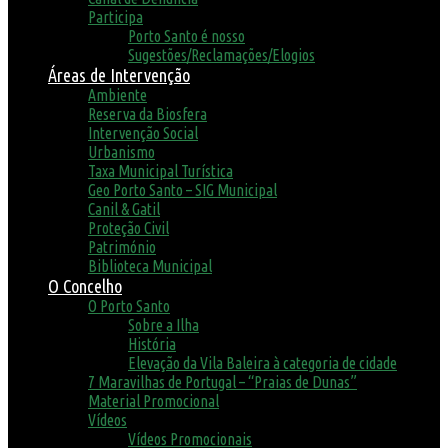
Participa
Porto Santo é nosso
Sugestões/Reclamações/Elogios
Áreas de Intervenção
Ambiente
Reserva da Biosfera
Intervenção Social
Urbanismo
Taxa Municipal Turística
Geo Porto Santo – SIG Municipal
Canil & Gatil
Proteção Civil
Património
Biblioteca Municipal
O Concelho
O Porto Santo
Sobre a Ilha
História
Elevação da Vila Baleira à categoria de cidade
7 Maravilhas de Portugal – “Praias de Dunas”
Material Promocional
Vídeos
Vídeos Promocionais