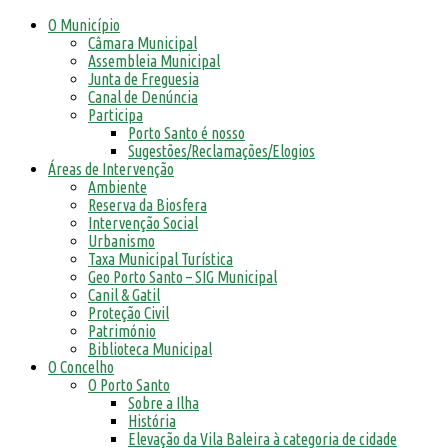
O Município
Câmara Municipal
Assembleia Municipal
Junta de Freguesia
Canal de Denúncia
Participa
Porto Santo é nosso
Sugestões/Reclamações/Elogios
Áreas de Intervenção
Ambiente
Reserva da Biosfera
Intervenção Social
Urbanismo
Taxa Municipal Turística
Geo Porto Santo – SIG Municipal
Canil & Gatil
Proteção Civil
Património
Biblioteca Municipal
O Concelho
O Porto Santo
Sobre a Ilha
História
Elevação da Vila Baleira à categoria de cidade