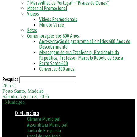
7 Maravilhas de Portugal – “Praias de Dunas”
Material Promocional
Vídeos
Vídeos Promocionais
Minuto Verde
Rotas
Comemorações dos 600 Anos
Apresentação do programa oficial dos 600 Anos do
Descobrimento
Mensagem de sua Excelência, Presidente da
República, Professor Marcelo Rebelo de Sousa
Porto Santo 600
Conversas 600 anos
Pesquisa
26.5
C
Porto Santo, Madeira
Sábado, Agosto 8, 2026
Município
O Município
Câmara Municipal
Assembleia Municipal
Junta de Freguesia
Canal de Denúncia