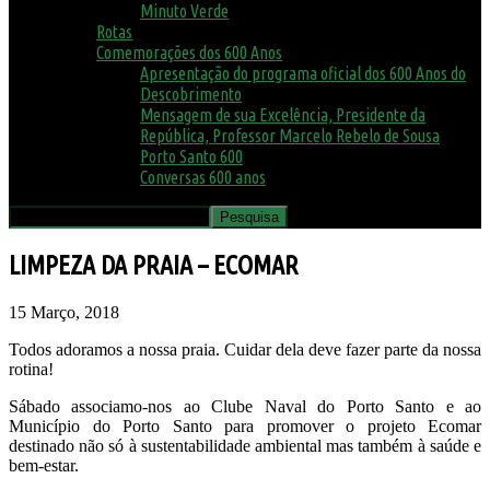
Minuto Verde
Rotas
Comemorações dos 600 Anos
Apresentação do programa oficial dos 600 Anos do
Descobrimento
Mensagem de sua Excelência, Presidente da
República, Professor Marcelo Rebelo de Sousa
Porto Santo 600
Conversas 600 anos
LIMPEZA DA PRAIA – ECOMAR
15 Março, 2018
Todos adoramos a nossa praia. Cuidar dela deve fazer parte da nossa
rotina!
Sábado associamo-nos ao Clube Naval do Porto Santo e ao
Município do Porto Santo para promover o projeto Ecomar
destinado não só à sustentabilidade ambiental mas também à saúde e
bem-estar.