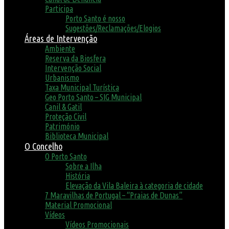
Participa
Porto Santo é nosso
Sugestões/Reclamações/Elogios
Áreas de Intervenção
Ambiente
Reserva da Biosfera
Intervenção Social
Urbanismo
Taxa Municipal Turística
Geo Porto Santo – SIG Municipal
Canil & Gatil
Proteção Civil
Património
Biblioteca Municipal
O Concelho
O Porto Santo
Sobre a Ilha
História
Elevação da Vila Baleira à categoria de cidade
7 Maravilhas de Portugal – “Praias de Dunas”
Material Promocional
Vídeos
Vídeos Promocionais