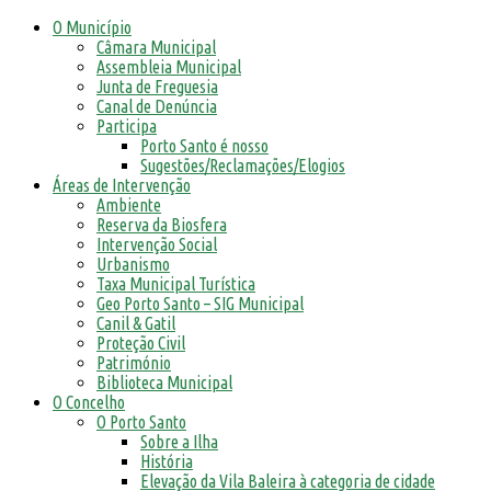
O Município
Câmara Municipal
Assembleia Municipal
Junta de Freguesia
Canal de Denúncia
Participa
Porto Santo é nosso
Sugestões/Reclamações/Elogios
Áreas de Intervenção
Ambiente
Reserva da Biosfera
Intervenção Social
Urbanismo
Taxa Municipal Turística
Geo Porto Santo – SIG Municipal
Canil & Gatil
Proteção Civil
Património
Biblioteca Municipal
O Concelho
O Porto Santo
Sobre a Ilha
História
Elevação da Vila Baleira à categoria de cidade