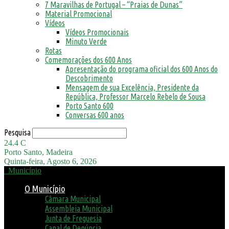
7 Maravilhas de Portugal – “Praias de Dunas”
Material Promocional
Vídeos
Vídeos Promocionais
Minuto Verde
Rotas
Comemorações dos 600 Anos
Apresentação do programa oficial dos 600 Anos do
Descobrimento
Mensagem de sua Excelência, Presidente da
República, Professor Marcelo Rebelo de Sousa
Porto Santo 600
Conversas 600 anos
Pesquisa
24.4
C
Porto Santo, Madeira
Quinta-feira, Agosto 6, 2026
Município
O Município
Câmara Municipal
Assembleia Municipal
Junta de Freguesia
Canal de Denúncia