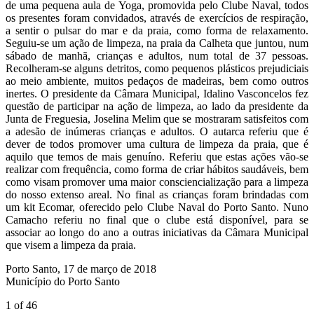
de uma pequena aula de Yoga, promovida pelo Clube Naval, todos
os presentes foram convidados, através de exercícios de respiração,
a sentir o pulsar do mar e da praia, como forma de relaxamento.
Seguiu-se um ação de limpeza, na praia da Calheta que juntou, num
sábado de manhã, crianças e adultos, num total de 37 pessoas.
Recolheram-se alguns detritos, como pequenos plásticos prejudiciais
ao meio ambiente, muitos pedaços de madeiras, bem como outros
inertes. O presidente da Câmara Municipal, Idalino Vasconcelos fez
questão de participar na ação de limpeza, ao lado da presidente da
Junta de Freguesia, Joselina Melim que se mostraram satisfeitos com
a adesão de inúmeras crianças e adultos. O autarca referiu que é
dever de todos promover uma cultura de limpeza da praia, que é
aquilo que temos de mais genuíno. Referiu que estas ações vão-se
realizar com frequência, como forma de criar hábitos saudáveis, bem
como visam promover uma maior consciencialização para a limpeza
do nosso extenso areal. No final as crianças foram brindadas com
um kit Ecomar, oferecido pelo Clube Naval do Porto Santo. Nuno
Camacho referiu no final que o clube está disponível, para se
associar ao longo do ano a outras iniciativas da Câmara Municipal
que visem a limpeza da praia.
Porto Santo, 17 de março de 2018
Município do Porto Santo
1
of 46