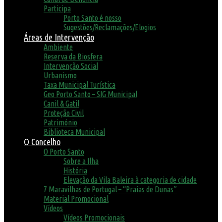
Participa
Porto Santo é nosso
Sugestões/Reclamações/Elogios
Áreas de Intervenção
Ambiente
Reserva da Biosfera
Intervenção Social
Urbanismo
Taxa Municipal Turística
Geo Porto Santo – SIG Municipal
Canil & Gatil
Proteção Civil
Património
Biblioteca Municipal
O Concelho
O Porto Santo
Sobre a Ilha
História
Elevação da Vila Baleira à categoria de cidade
7 Maravilhas de Portugal – “Praias de Dunas”
Material Promocional
Vídeos
Vídeos Promocionais