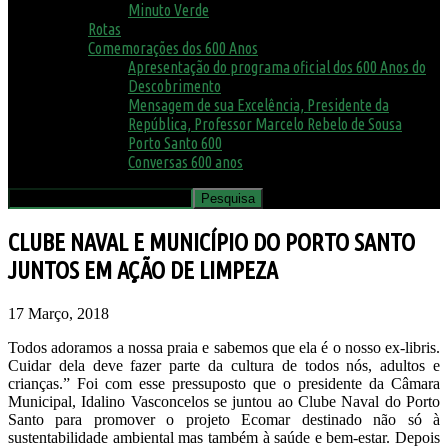
Minuto Verde
Rotas
Comemorações dos 600 Anos
Apresentação do programa oficial dos 600 Anos do
Descobrimento
Mensagem de sua Excelência, Presidente da
República, Professor Marcelo Rebelo de Sousa
Porto Santo 600
Conversas 600 anos
CLUBE NAVAL E MUNICÍPIO DO PORTO SANTO
JUNTOS EM AÇÃO DE LIMPEZA
17 Março, 2018
Todos adoramos a nossa praia e sabemos que ela é o nosso ex-libris.
Cuidar dela deve fazer parte da cultura de todos nós, adultos e
crianças.” Foi com esse pressuposto que o presidente da Câmara
Municipal, Idalino Vasconcelos se juntou ao Clube Naval do Porto
Santo para promover o projeto Ecomar destinado não só à
sustentabilidade ambiental mas também à saúde e bem-estar. Depois