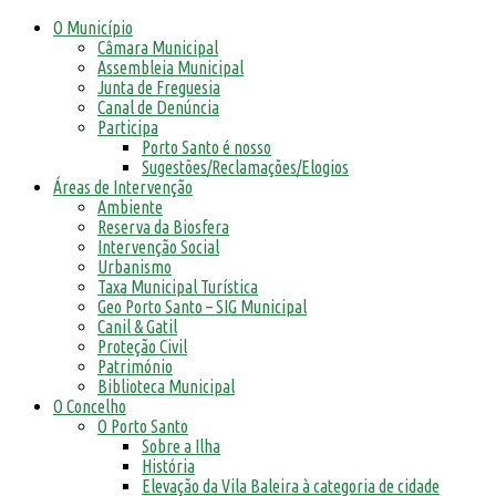
O Município
Câmara Municipal
Assembleia Municipal
Junta de Freguesia
Canal de Denúncia
Participa
Porto Santo é nosso
Sugestões/Reclamações/Elogios
Áreas de Intervenção
Ambiente
Reserva da Biosfera
Intervenção Social
Urbanismo
Taxa Municipal Turística
Geo Porto Santo – SIG Municipal
Canil & Gatil
Proteção Civil
Património
Biblioteca Municipal
O Concelho
O Porto Santo
Sobre a Ilha
História
Elevação da Vila Baleira à categoria de cidade