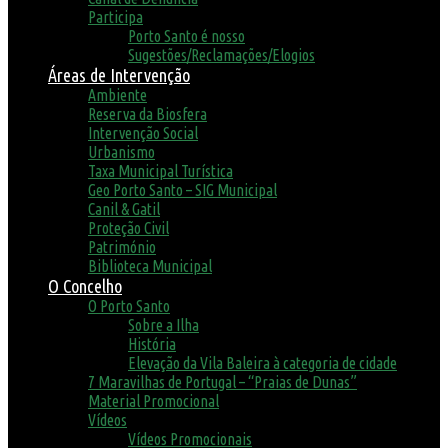
Participa
Porto Santo é nosso
Sugestões/Reclamações/Elogios
Áreas de Intervenção
Ambiente
Reserva da Biosfera
Intervenção Social
Urbanismo
Taxa Municipal Turística
Geo Porto Santo – SIG Municipal
Canil & Gatil
Proteção Civil
Património
Biblioteca Municipal
O Concelho
O Porto Santo
Sobre a Ilha
História
Elevação da Vila Baleira à categoria de cidade
7 Maravilhas de Portugal – “Praias de Dunas”
Material Promocional
Vídeos
Vídeos Promocionais