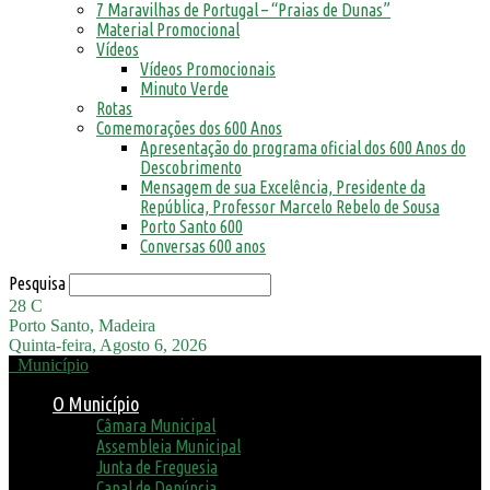
7 Maravilhas de Portugal – “Praias de Dunas”
Material Promocional
Vídeos
Vídeos Promocionais
Minuto Verde
Rotas
Comemorações dos 600 Anos
Apresentação do programa oficial dos 600 Anos do
Descobrimento
Mensagem de sua Excelência, Presidente da
República, Professor Marcelo Rebelo de Sousa
Porto Santo 600
Conversas 600 anos
Pesquisa
28
C
Porto Santo, Madeira
Quinta-feira, Agosto 6, 2026
Município
O Município
Câmara Municipal
Assembleia Municipal
Junta de Freguesia
Canal de Denúncia