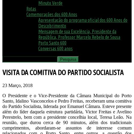
Minuto Verde
Rotas
Comemorações dos 600 Anos
Apresentação do programa oficial dos 600 Anos do
Descobrimento
Mensagem de sua Excelência, Presidente da
República, Professor Marcelo Rebelo de Sousa
Porto Santo 600
Conversas 600 anos
VISITA DA COMITIVA DO PARTIDO SOCIALISTA
23 Março, 2018
O Presidente e o Vice-Presidente da Câmara Municipal do Porto
Santo, Idalino Vasconcelos e Pedro Freitas, receberam uma comitiva
do Partido Socialista, liderada por Emanuel Câmara. Esteve presente
além do líder daquela estrutura partidária, Victor Freitas e Avelino
Perestrelo, bem com a presidente concelhia local, Teresa Leão. Na
reunião, que durou cerca de 90 minutos, além dos tradicionais
cumprimentos, abordaram-se assuntos de interesse comum
relacionados com o Porto Santo, entre outros, a questão dos