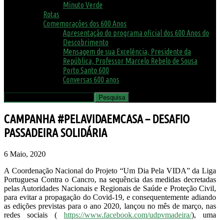
Minuto Verde
Rotas
Comemorações dos 600 Anos
Apresentação do programa oficial dos 600 Anos do
Descobrimento
Mensagem de sua Excelência, Presidente da
República, Professor Marcelo Rebelo de Sousa
Porto Santo 600
Conversas 600 anos
CAMPANHA #PELAVIDAEMCASA – DESAFIO
PASSADEIRA SOLIDÁRIA
6 Maio, 2020
A Coordenação Nacional do Projeto “Um Dia Pela VIDA” da Liga
Portuguesa Contra o Cancro, na sequência das medidas decretadas
pelas Autoridades Nacionais e Regionais de Saúde e Proteção Civil,
para evitar a propagação do Covid-19, e consequentemente adiando
as edições previstas para o ano 2020, lançou no mês de março, nas
redes sociais (
https://www.facebook.com/udpvmadeira/
), uma