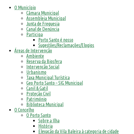
O Município
Câmara Municipal
Assembleia Municipal
Junta de Freguesia
Canal de Denúncia
Participa
Porto Santo é nosso
Sugestões/Reclamações/Elogios
Áreas de Intervenção
Ambiente
Reserva da Biosfera
Intervenção Social
Urbanismo
Taxa Municipal Turística
Geo Porto Santo – SIG Municipal
Canil & Gatil
Proteção Civil
Património
Biblioteca Municipal
O Concelho
O Porto Santo
Sobre a Ilha
História
Elevação da Vila Baleira à categoria de cidade