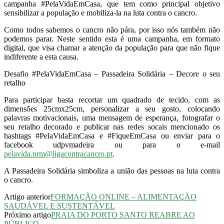
campanha #PelaVidaEmCasa, que tem como principal objetivo
sensibilizar a população e mobiliza-la na luta contra o cancro.
Como todos sabemos o cancro não pára, por isso nós também não
podemos parar. Neste sentido esta é uma campanha, em formato
digital, que visa chamar a atenção da população para que não fique
indiferente a esta causa.
Desafio #PelaVidaEmCasa – Passadeira Solidária – Decore o seu
retalho
Para participar basta recortar um quadrado de tecido, com as
dimensões 25cmx25cm, personalizar a seu gosto, colocando
palavras motivacionais, uma mensagem de esperança, fotografar o
seu retalho decorado e publicar nas redes socais mencionado os
hashtags #PelaVidaEmCasa e #FiqueEmCasa ou enviar para o
facebook udpvmadeira ou para o e-mail
pelavida.nrm@ligacontracancro.pt
.
A Passadeira Solidária simboliza a união das pessoas na luta contra
o cancro.
Artigo anterior
FORMAÇÃO ONLINE – ALIMENTAÇÃO
SAUDÁVEL E SUSTENTÁVEL
Próximo artigo
PRAIA DO PORTO SANTO REABRE AO
PÚBLICO