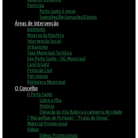
Participa
Porto Santo é nosso
Sugestões/Reclamações/Elogios
Áreas de Intervenção
Ambiente
Reserva da Biosfera
Intervenção Social
Urbanismo
Taxa Municipal Turística
Geo Porto Santo – SIG Municipal
Canil & Gatil
Proteção Civil
Património
Biblioteca Municipal
O Concelho
O Porto Santo
Sobre a Ilha
História
Elevação da Vila Baleira à categoria de cidade
7 Maravilhas de Portugal – “Praias de Dunas”
Material Promocional
Vídeos
Vídeos Promocionais