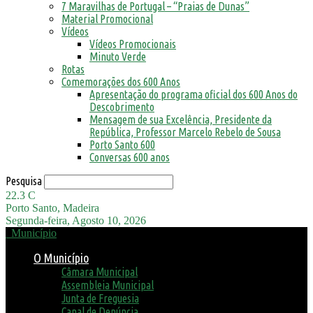
7 Maravilhas de Portugal – “Praias de Dunas”
Material Promocional
Vídeos
Vídeos Promocionais
Minuto Verde
Rotas
Comemorações dos 600 Anos
Apresentação do programa oficial dos 600 Anos do
Descobrimento
Mensagem de sua Excelência, Presidente da
República, Professor Marcelo Rebelo de Sousa
Porto Santo 600
Conversas 600 anos
Pesquisa
22.3
C
Porto Santo, Madeira
Segunda-feira, Agosto 10, 2026
Município
O Município
Câmara Municipal
Assembleia Municipal
Junta de Freguesia
Canal de Denúncia