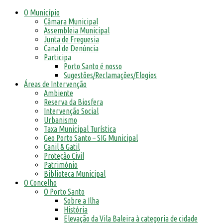
O Município
Câmara Municipal
Assembleia Municipal
Junta de Freguesia
Canal de Denúncia
Participa
Porto Santo é nosso
Sugestões/Reclamações/Elogios
Áreas de Intervenção
Ambiente
Reserva da Biosfera
Intervenção Social
Urbanismo
Taxa Municipal Turística
Geo Porto Santo – SIG Municipal
Canil & Gatil
Proteção Civil
Património
Biblioteca Municipal
O Concelho
O Porto Santo
Sobre a Ilha
História
Elevação da Vila Baleira à categoria de cidade