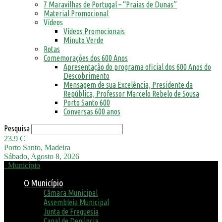
7 Maravilhas de Portugal – “Praias de Dunas”
Material Promocional
Vídeos
Vídeos Promocionais
Minuto Verde
Rotas
Comemorações dos 600 Anos
Apresentação do programa oficial dos 600 Anos do
Descobrimento
Mensagem de sua Excelência, Presidente da
República, Professor Marcelo Rebelo de Sousa
Porto Santo 600
Conversas 600 anos
Pesquisa
23.9
C
Porto Santo, Madeira
Sábado, Agosto 8, 2026
Município
O Município
Câmara Municipal
Assembleia Municipal
Junta de Freguesia
Canal de Denúncia