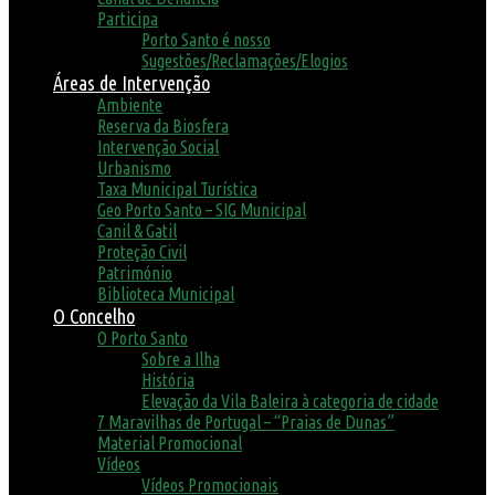
Participa
Porto Santo é nosso
Sugestões/Reclamações/Elogios
Áreas de Intervenção
Ambiente
Reserva da Biosfera
Intervenção Social
Urbanismo
Taxa Municipal Turística
Geo Porto Santo – SIG Municipal
Canil & Gatil
Proteção Civil
Património
Biblioteca Municipal
O Concelho
O Porto Santo
Sobre a Ilha
História
Elevação da Vila Baleira à categoria de cidade
7 Maravilhas de Portugal – “Praias de Dunas”
Material Promocional
Vídeos
Vídeos Promocionais