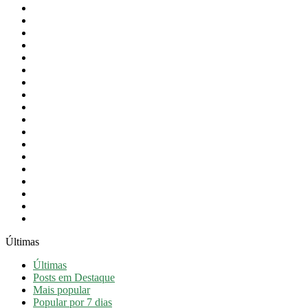
Cultura
Desporto
Educação
Eventos
Festas do Concelho
Intervenção Social
Newsletter
Notícias
Notícias em destaque
Obras Públicas
Orçamento
Presidência
Proteção Civil
Revista
Saúde
Taxa Turística
Turismo
Vídeos
Últimas
Últimas
Posts em Destaque
Mais popular
Popular por 7 dias