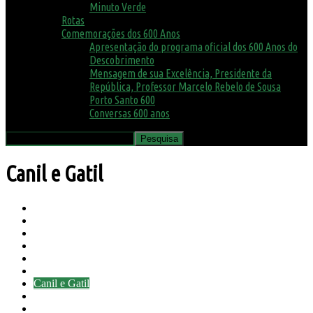
Minuto Verde
Rotas
Comemorações dos 600 Anos
Apresentação do programa oficial dos 600 Anos do
Descobrimento
Mensagem de sua Excelência, Presidente da
República, Professor Marcelo Rebelo de Sousa
Porto Santo 600
Conversas 600 anos
Canil e Gatil
Agenda
Ambiente
Assembleia Municipal
Avisos
Biblioteca
Biosfera
Canil e Gatil
Concursos
COVID19