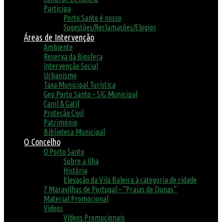
Participa
Porto Santo é nosso
Sugestões/Reclamações/Elogios
Áreas de Intervenção
Ambiente
Reserva da Biosfera
Intervenção Social
Urbanismo
Taxa Municipal Turística
Geo Porto Santo – SIG Municipal
Canil & Gatil
Proteção Civil
Património
Biblioteca Municipal
O Concelho
O Porto Santo
Sobre a Ilha
História
Elevação da Vila Baleira à categoria de cidade
7 Maravilhas de Portugal – “Praias de Dunas”
Material Promocional
Vídeos
Vídeos Promocionais