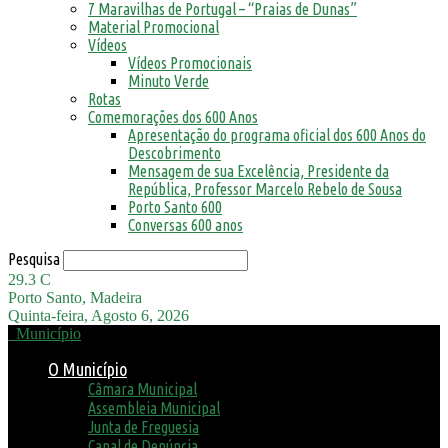
7 Maravilhas de Portugal – “Praias de Dunas”
Material Promocional
Vídeos
Vídeos Promocionais
Minuto Verde
Rotas
Comemorações dos 600 Anos
Apresentação do programa oficial dos 600 Anos do
Descobrimento
Mensagem de sua Excelência, Presidente da
República, Professor Marcelo Rebelo de Sousa
Porto Santo 600
Conversas 600 anos
Pesquisa
29.3
C
Porto Santo, Madeira
Quinta-feira, Agosto 6, 2026
Município
O Município
Câmara Municipal
Assembleia Municipal
Junta de Freguesia
Canal de Denúncia