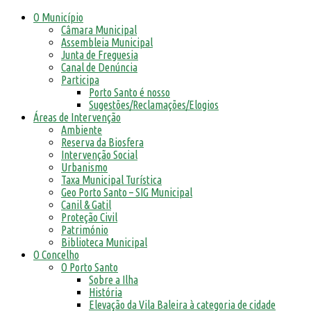
O Município
Câmara Municipal
Assembleia Municipal
Junta de Freguesia
Canal de Denúncia
Participa
Porto Santo é nosso
Sugestões/Reclamações/Elogios
Áreas de Intervenção
Ambiente
Reserva da Biosfera
Intervenção Social
Urbanismo
Taxa Municipal Turística
Geo Porto Santo – SIG Municipal
Canil & Gatil
Proteção Civil
Património
Biblioteca Municipal
O Concelho
O Porto Santo
Sobre a Ilha
História
Elevação da Vila Baleira à categoria de cidade