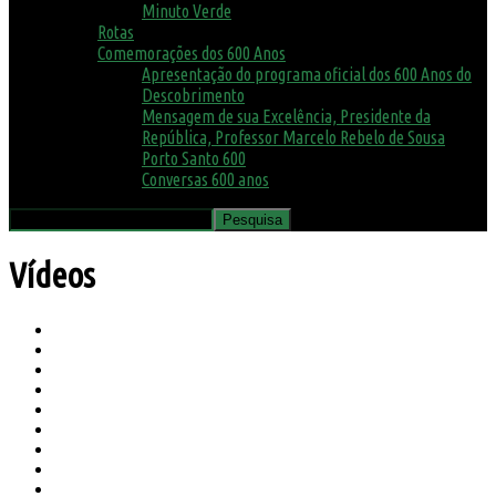
Minuto Verde
Rotas
Comemorações dos 600 Anos
Apresentação do programa oficial dos 600 Anos do
Descobrimento
Mensagem de sua Excelência, Presidente da
República, Professor Marcelo Rebelo de Sousa
Porto Santo 600
Conversas 600 anos
Vídeos
Agenda
Ambiente
Assembleia Municipal
Avisos
Biblioteca
Biosfera
Canil e Gatil
Concursos
COVID19