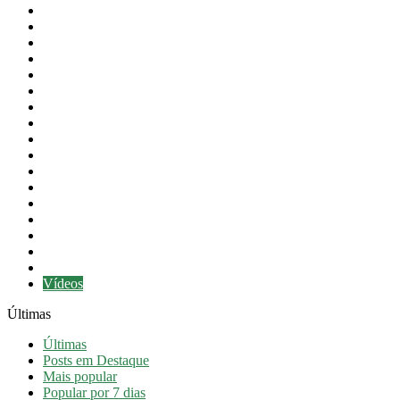
Cultura
Desporto
Educação
Eventos
Festas do Concelho
Intervenção Social
Newsletter
Notícias
Notícias em destaque
Obras Públicas
Orçamento
Presidência
Proteção Civil
Revista
Saúde
Taxa Turística
Turismo
Vídeos
Últimas
Últimas
Posts em Destaque
Mais popular
Popular por 7 dias