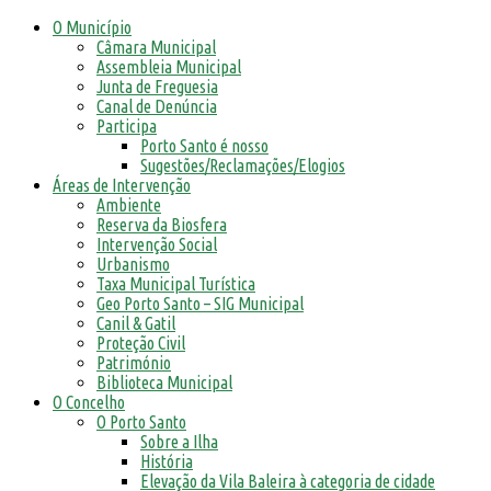
O Município
Câmara Municipal
Assembleia Municipal
Junta de Freguesia
Canal de Denúncia
Participa
Porto Santo é nosso
Sugestões/Reclamações/Elogios
Áreas de Intervenção
Ambiente
Reserva da Biosfera
Intervenção Social
Urbanismo
Taxa Municipal Turística
Geo Porto Santo – SIG Municipal
Canil & Gatil
Proteção Civil
Património
Biblioteca Municipal
O Concelho
O Porto Santo
Sobre a Ilha
História
Elevação da Vila Baleira à categoria de cidade