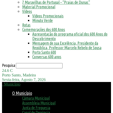
7 Maravilhas de Portugal – “Praias de Dunas”
Material Promocional
Vídeos
Vídeos Promocionais
Minuto Verde
Rotas
Comemorações dos 600 Anos
Apresentação do programa oficial dos 600 Anos do
Descobrimento
Mensagem de sua Excelência, Presidente da
República, Professor Marcelo Rebelo de Sousa
Porto Santo 600
Conversas 600 anos
Pesquisa
24.6
C
Porto Santo, Madeira
Sexta-feira, Agosto 7, 2026
Município
O Município
Câmara Municipal
Assembleia Municipal
Junta de Freguesia
Canal de Denúncia