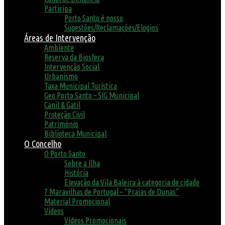
Participa
Porto Santo é nosso
Sugestões/Reclamações/Elogios
Áreas de Intervenção
Ambiente
Reserva da Biosfera
Intervenção Social
Urbanismo
Taxa Municipal Turística
Geo Porto Santo – SIG Municipal
Canil & Gatil
Proteção Civil
Património
Biblioteca Municipal
O Concelho
O Porto Santo
Sobre a Ilha
História
Elevação da Vila Baleira à categoria de cidade
7 Maravilhas de Portugal – “Praias de Dunas”
Material Promocional
Vídeos
Vídeos Promocionais