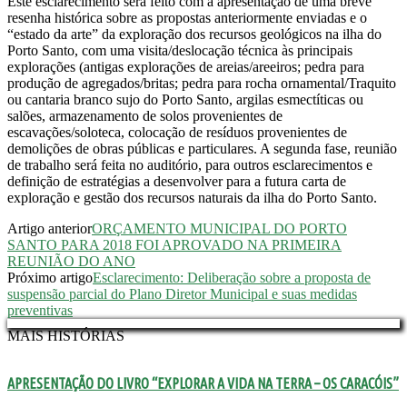
Este esclarecimento será feito com a apresentação de uma breve
resenha histórica sobre as propostas anteriormente enviadas e o
“estado da arte” da exploração dos recursos geológicos na ilha do
Porto Santo, com uma visita/deslocação técnica às principais
explorações (antigas explorações de areias/areeiros; pedra para
produção de agregados/britas; pedra para rocha ornamental/Traquito
ou cantaria branco sujo do Porto Santo, argilas esmectíticas ou
salões, armazenamento de solos provenientes de
escavações/soloteca, colocação de resíduos provenientes de
demolições de obras públicas e particulares. A segunda fase, reunião
de trabalho será feita no auditório, para outros esclarecimentos e
definição de estratégias a desenvolver para a futura carta de
exploração e gestão dos recursos naturais da ilha do Porto Santo.
Artigo anterior
ORÇAMENTO MUNICIPAL DO PORTO
SANTO PARA 2018 FOI APROVADO NA PRIMEIRA
REUNIÃO DO ANO
Próximo artigo
Esclarecimento: Deliberação sobre a proposta de
suspensão parcial do Plano Diretor Municipal e suas medidas
preventivas
MAIS HISTÓRIAS
APRESENTAÇÃO DO LIVRO “EXPLORAR A VIDA NA TERRA – OS CARACÓIS”