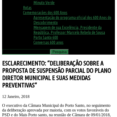
Minuto Verde
Rotas
Comemorações dos 600 Anos
Apresentação do programa oficial dos 600 Anos do
Descobrimento
Mensagem de sua Excelência, Presidente da
República, Professor Marcelo Rebelo de Sousa
Porto Santo 600
Conversas 600 anos
ESCLARECIMENTO: “DELIBERAÇÃO SOBRE A
PROPOSTA DE SUSPENSÃO PARCIAL DO PLANO
DIRETOR MUNICIPAL E SUAS MEDIDAS
PREVENTIVAS”
12 Janeiro, 2018
O executivo da Câmara Municipal do Porto Santo, no seguimento
da deliberação aprovada por maioria, com os votos favoráveis do
PSD e do Mais Porto santo, na reunião de Câmara de 09/01/2018,