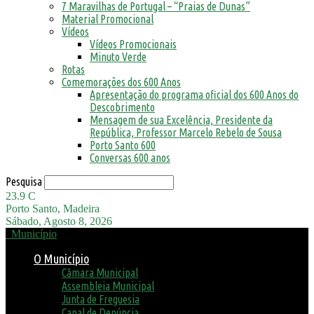
7 Maravilhas de Portugal – “Praias de Dunas”
Material Promocional
Vídeos
Vídeos Promocionais
Minuto Verde
Rotas
Comemorações dos 600 Anos
Apresentação do programa oficial dos 600 Anos do
Descobrimento
Mensagem de sua Excelência, Presidente da
República, Professor Marcelo Rebelo de Sousa
Porto Santo 600
Conversas 600 anos
Pesquisa
23.9
C
Porto Santo, Madeira
Sábado, Agosto 8, 2026
Município
O Município
Câmara Municipal
Assembleia Municipal
Junta de Freguesia
Canal de Denúncia