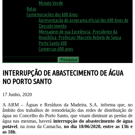
Minuto Verde
Rotas
Comemorações dos 600 Anos
Apresentação do programa oficial dos 600 Anos do
Descobrimento
Mensagem de sua Excelência, Presidente da
República, Professor Marcelo Rebelo de Sousa
Porto Santo 600
Conversas 600 anos
INTERRUPÇÃO DE ABASTECIMENTO DE ÁGUA
NO PORTO SANTO
17 Junho, 2020
A ARM – Águas e Resíduos da Madeira, S.A. informa que, no
âmbito dos trabalhos de remodelação das redes de distribuição de
água no Concelho do Porto Santo, que visam diminuir as perdas de
água nas mesmas, haverá
interrupção do abastecimento de água
potável
, na zona da Camacha,
no dia 18/06/2020, entre as 13h e
as 18h
.