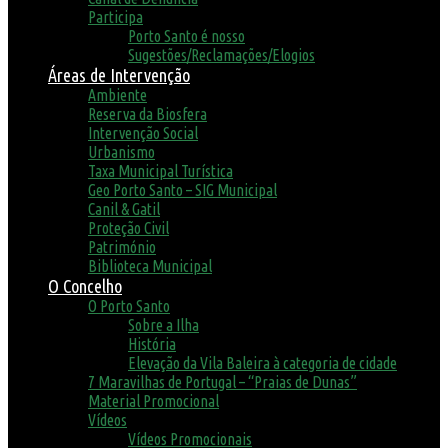
Participa
Porto Santo é nosso
Sugestões/Reclamações/Elogios
Áreas de Intervenção
Ambiente
Reserva da Biosfera
Intervenção Social
Urbanismo
Taxa Municipal Turística
Geo Porto Santo – SIG Municipal
Canil & Gatil
Proteção Civil
Património
Biblioteca Municipal
O Concelho
O Porto Santo
Sobre a Ilha
História
Elevação da Vila Baleira à categoria de cidade
7 Maravilhas de Portugal – “Praias de Dunas”
Material Promocional
Vídeos
Vídeos Promocionais