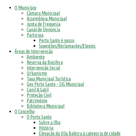
O Município
Câmara Municipal
Assembleia Municipal
Junta de Freguesia
Canal de Denúncia
Participa
Porto Santo é nosso
Sugestões/Reclamações/Elogios
Áreas de Intervenção
Ambiente
Reserva da Biosfera
Intervenção Social
Urbanismo
Taxa Municipal Turística
Geo Porto Santo – SIG Municipal
Canil & Gatil
Proteção Civil
Património
Biblioteca Municipal
O Concelho
O Porto Santo
Sobre a Ilha
História
Elevação da Vila Baleira à categoria de cidade