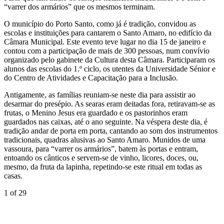
“varrer dos armários” que os mesmos terminam.
O município do Porto Santo, como já é tradição, convidou as
escolas e instituições para cantarem o Santo Amaro, no edifício da
Câmara Municipal. Este evento teve lugar no dia 15 de janeiro e
contou com a participação de mais de 300 pessoas, num convívio
organizado pelo gabinete da Cultura desta Câmara. Participaram os
alunos das escolas do 1.º ciclo, os utentes da Universidade Sénior e
do Centro de Atividades e Capacitação para a Inclusão.
Antigamente, as famílias reuniam-se neste dia para assistir ao
desarmar do presépio. As searas eram deitadas fora, retiravam-se as
frutas, o Menino Jesus era guardado e os pastorinhos eram
guardados nas caixas, até o ano seguinte. Na véspera deste dia, é
tradição andar de porta em porta, cantando ao som dos instrumentos
tradicionais, quadras alusivas ao Santo Amaro. Munidos de uma
vassoura, para “varrer os armários”, batem às portas e entram,
entoando os cânticos e servem-se de vinho, licores, doces, ou,
mesmo, da fruta da lapinha, repetindo-se este ritual em todas as
casas.
1
of 29