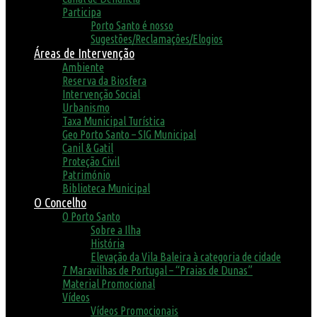
Participa
Porto Santo é nosso
Sugestões/Reclamações/Elogios
Áreas de Intervenção
Ambiente
Reserva da Biosfera
Intervenção Social
Urbanismo
Taxa Municipal Turística
Geo Porto Santo – SIG Municipal
Canil & Gatil
Proteção Civil
Património
Biblioteca Municipal
O Concelho
O Porto Santo
Sobre a Ilha
História
Elevação da Vila Baleira à categoria de cidade
7 Maravilhas de Portugal – “Praias de Dunas”
Material Promocional
Vídeos
Vídeos Promocionais