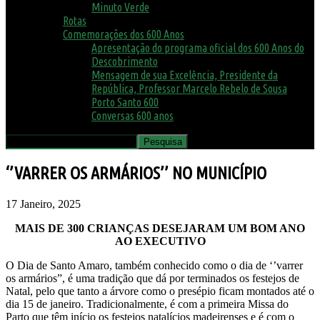
Minuto Verde
Rotas
Comemorações dos 600 Anos
Apresentação do programa oficial dos 600 Anos do
Descobrimento
Mensagem de sua Excelência, Presidente da
República, Professor Marcelo Rebelo de Sousa
Porto Santo 600
Conversas 600 anos
‘’VARRER OS ARMÁRIOS’’ NO MUNICÍPIO
17 Janeiro, 2025
MAIS DE 300 CRIANÇAS DESEJARAM UM BOM ANO
AO EXECUTIVO
O Dia de Santo Amaro, também conhecido como o dia de ‘’varrer
os armários”, é uma tradição que dá por terminados os festejos de
Natal, pelo que tanto a árvore como o presépio ficam montados até o
dia 15 de janeiro. Tradicionalmente, é com a primeira Missa do
Parto que têm início os festejos natalícios madeirenses e é com o