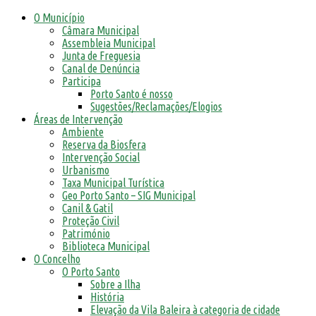
O Município
Câmara Municipal
Assembleia Municipal
Junta de Freguesia
Canal de Denúncia
Participa
Porto Santo é nosso
Sugestões/Reclamações/Elogios
Áreas de Intervenção
Ambiente
Reserva da Biosfera
Intervenção Social
Urbanismo
Taxa Municipal Turística
Geo Porto Santo – SIG Municipal
Canil & Gatil
Proteção Civil
Património
Biblioteca Municipal
O Concelho
O Porto Santo
Sobre a Ilha
História
Elevação da Vila Baleira à categoria de cidade