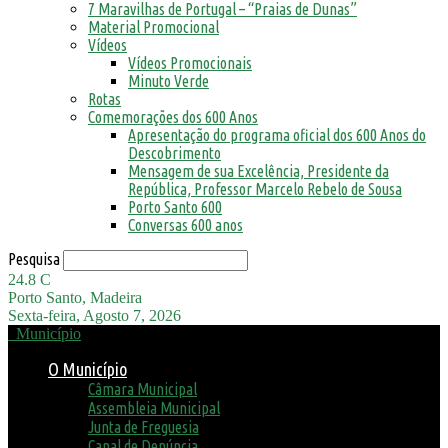
7 Maravilhas de Portugal – “Praias de Dunas”
Material Promocional
Vídeos
Vídeos Promocionais
Minuto Verde
Rotas
Comemorações dos 600 Anos
Apresentação do programa oficial dos 600 Anos do
Descobrimento
Mensagem de sua Excelência, Presidente da
República, Professor Marcelo Rebelo de Sousa
Porto Santo 600
Conversas 600 anos
Pesquisa
24.8
C
Porto Santo, Madeira
Sexta-feira, Agosto 7, 2026
Município
O Município
Câmara Municipal
Assembleia Municipal
Junta de Freguesia
Canal de Denúncia