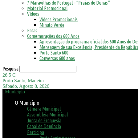
7 Maravilhas de Portugal – “Praias de Dunas”
Material Promocional
Vídeos
Vídeos Promocionais
Minuto Verde
Rotas
Comemorações dos 600 Anos
Apresentação do programa oficial dos 600 Anos do D
Mensagem de sua Excelência, Presidente da República
Porto Santo 600
Conversas 600 anos
Pesquisa
26.5
C
Porto Santo, Madeira
Sábado, Agosto 8, 2026
Município
O Município
Câmara Municipal
Assembleia Municipal
Junta de Freguesia
Canal de Denúncia
Participa