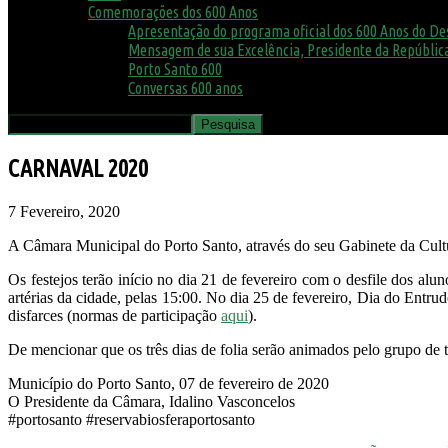
Comemorações dos 600 Anos
Apresentação do programa oficial dos 600 Anos do D
Mensagem de sua Excelência, Presidente da República
Porto Santo 600
Conversas 600 anos
CARNAVAL 2020
7 Fevereiro, 2020
A Câmara Municipal do Porto Santo, através do seu Gabinete da Cultur
Os festejos terão início no dia 21 de fevereiro com o desfile dos alu
artérias da cidade, pelas 15:00. No dia 25 de fevereiro, Dia do Entr
disfarces (normas de participação
aqui
).
De mencionar que os três dias de folia serão animados pelo grupo de 
Município do Porto Santo, 07 de fevereiro de 2020
O Presidente da Câmara, Idalino Vasconcelos
#portosanto #reservabiosferaportosanto