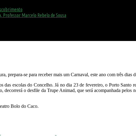
escobrimento
, Professor Marcelo Rebelo de Sousa
a, prepara-se para receber mais um Carnaval, este ano com três dias de
nos das escolas do Concelho. Já no dia 23 de fevereiro, o Porto Santo r
udo, decorrerá o desfile da Trupe Animad, que será acompanhada pelos no
teatro Bolo do Caco.