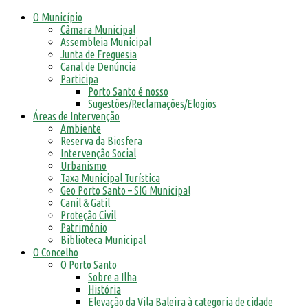
O Município
Câmara Municipal
Assembleia Municipal
Junta de Freguesia
Canal de Denúncia
Participa
Porto Santo é nosso
Sugestões/Reclamações/Elogios
Áreas de Intervenção
Ambiente
Reserva da Biosfera
Intervenção Social
Urbanismo
Taxa Municipal Turística
Geo Porto Santo – SIG Municipal
Canil & Gatil
Proteção Civil
Património
Biblioteca Municipal
O Concelho
O Porto Santo
Sobre a Ilha
História
Elevação da Vila Baleira à categoria de cidade