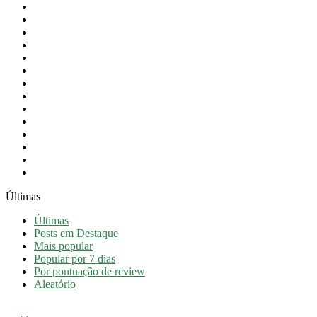
Festas do Concelho
Intervenção Social
Newsletter
Notícias
Notícias em destaque
Obras Públicas
Orçamento
Presidência
Proteção Civil
Revista
Saúde
Taxa Turística
Turismo
Vídeos
Últimas
Últimas
Posts em Destaque
Mais popular
Popular por 7 dias
Por pontuação de review
Aleatório