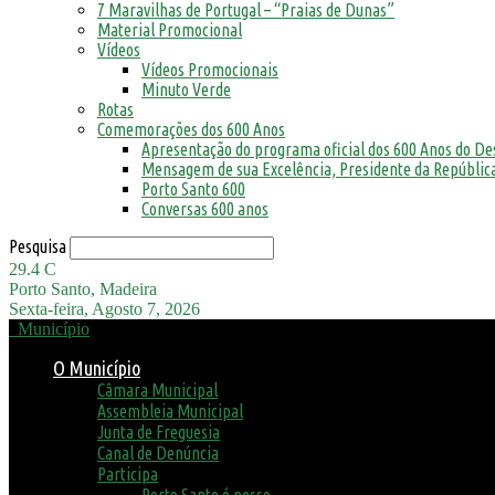
7 Maravilhas de Portugal – “Praias de Dunas”
Material Promocional
Vídeos
Vídeos Promocionais
Minuto Verde
Rotas
Comemorações dos 600 Anos
Apresentação do programa oficial dos 600 Anos do D
Mensagem de sua Excelência, Presidente da República
Porto Santo 600
Conversas 600 anos
Pesquisa
29.4
C
Porto Santo, Madeira
Sexta-feira, Agosto 7, 2026
Município
O Município
Câmara Municipal
Assembleia Municipal
Junta de Freguesia
Canal de Denúncia
Participa