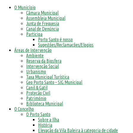
O Município
Câmara Municipal
Assembleia Municipal
Junta de Freguesia
Canal de Denúncia
Participa
Porto Santo é nosso
Sugestões/Reclamações/Elogios
Áreas de Intervenção
Ambiente
Reserva da Biosfera
Intervenção Social
Urbanismo
Taxa Municipal Turística
Geo Porto Santo – SIG Municipal
Canil & Gatil
Proteção Civil
Património
Biblioteca Municipal
O Concelho
O Porto Santo
Sobre a Ilha
História
Elevação da Vila Baleira à categoria de cidade