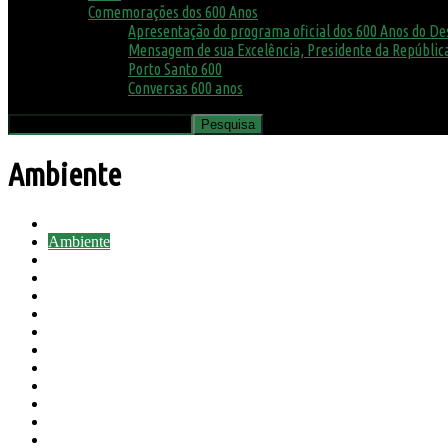
Comemorações dos 600 Anos
Apresentação do programa oficial dos 600 Anos do D
Mensagem de sua Excelência, Presidente da República
Porto Santo 600
Conversas 600 anos
Ambiente
Agenda
Ambiente
Assembleia Municipal
Avisos
Biblioteca
Biosfera
Canil e Gatil
Concursos
COVID19
Cultura
Desporto
Educação
Eventos