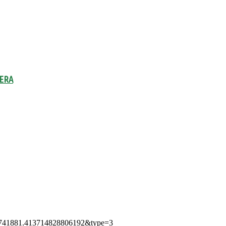
FERA
73741881.413714828806192&type=3