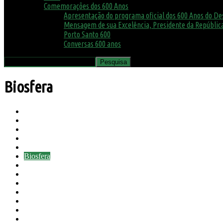
Comemorações dos 600 Anos
Apresentação do programa oficial dos 600 Anos do D
Mensagem de sua Excelência, Presidente da República
Porto Santo 600
Conversas 600 anos
Biosfera
Agenda
Ambiente
Assembleia Municipal
Avisos
Biblioteca
Biosfera
Canil e Gatil
Concursos
COVID19
Cultura
Desporto
Educação
Eventos