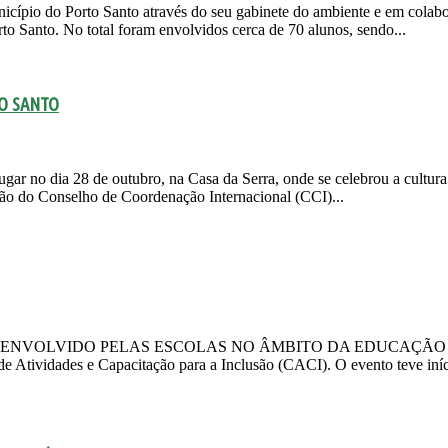
nicípio do Porto Santo através do seu gabinete do ambiente e em col
rto Santo. No total foram envolvidos cerca de 70 alunos, sendo...
TO SANTO
ugar no dia 28 de outubro, na Casa da Serra, onde se celebrou a cultura
ão do Conselho de Coordenação Internacional (CCI)...
IDO PELAS ESCOLAS NO ÂMBITO DA EDUCAÇÃO AMBIENTAL Re
de Atividades e Capacitação para a Inclusão (CACI). O evento teve iní