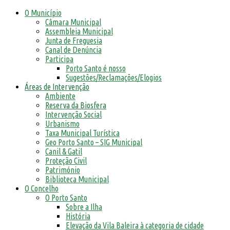
O Município
Câmara Municipal
Assembleia Municipal
Junta de Freguesia
Canal de Denúncia
Participa
Porto Santo é nosso
Sugestões/Reclamações/Elogios
Áreas de Intervenção
Ambiente
Reserva da Biosfera
Intervenção Social
Urbanismo
Taxa Municipal Turística
Geo Porto Santo – SIG Municipal
Canil & Gatil
Proteção Civil
Património
Biblioteca Municipal
O Concelho
O Porto Santo
Sobre a Ilha
História
Elevação da Vila Baleira à categoria de cidade