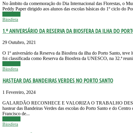
No âmbito da comemoração do Dia Internacional das Florestas, o Mu
Peddy Paper dirigido aos alunos das escolas básicas do 1º ciclo do Po
Leia mais
Biosfera
1.º ANIVERSÁRIO DA RESERVA DA BIOSFERA DA ILHA DO POR
29 Outubro, 2021
O 1º aniversário da Reserva da Biosfera da ilha do Porto Santo, teve l
foi classificada como Reserva da Biosfera da UNESCO, na 32.ª reuni
Leia mais
Biosfera
HASTEAR DAS BANDEIRAS VERDES NO PORTO SANTO
1 Fevereiro, 2024
GALARDÃO RECONHECE E VALORIZA O TRABALHO DESENVOLV
hastear das Bandeiras Verdes das escolas do Porto Santo e do Centro 
Francisco de...
Leia mais
Biosfera