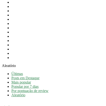
Festas do Concelho
Intervenção Social
Newsletter
Notícias
Notícias em destaque
Obras Públicas
Orçamento
Presidência
Proteção Civil
Revista
Saúde
Taxa Turística
Turismo
Vídeos
Aleatório
Últimas
Posts em Destaque
Mais popular
Popular por 7 dias
Por pontuação de review
Aleatório