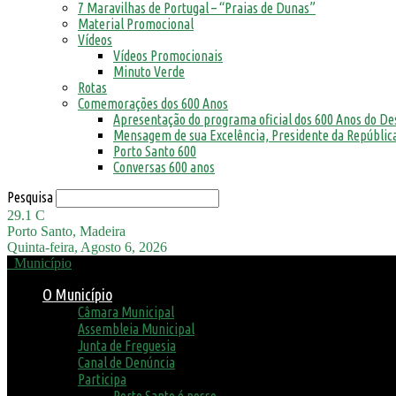
7 Maravilhas de Portugal – “Praias de Dunas”
Material Promocional
Vídeos
Vídeos Promocionais
Minuto Verde
Rotas
Comemorações dos 600 Anos
Apresentação do programa oficial dos 600 Anos do D
Mensagem de sua Excelência, Presidente da República
Porto Santo 600
Conversas 600 anos
Pesquisa
29.1
C
Porto Santo, Madeira
Quinta-feira, Agosto 6, 2026
Município
O Município
Câmara Municipal
Assembleia Municipal
Junta de Freguesia
Canal de Denúncia
Participa