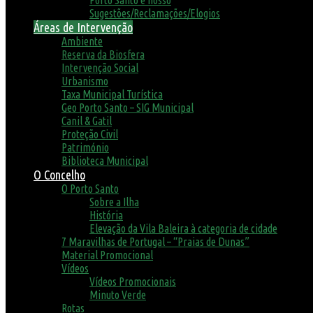
Porto Santo é nosso
Sugestões/Reclamações/Elogios
Áreas de Intervenção
Ambiente
Reserva da Biosfera
Intervenção Social
Urbanismo
Taxa Municipal Turística
Geo Porto Santo – SIG Municipal
Canil & Gatil
Proteção Civil
Património
Biblioteca Municipal
O Concelho
O Porto Santo
Sobre a Ilha
História
Elevação da Vila Baleira à categoria de cidade
7 Maravilhas de Portugal – “Praias de Dunas”
Material Promocional
Vídeos
Vídeos Promocionais
Minuto Verde
Rotas