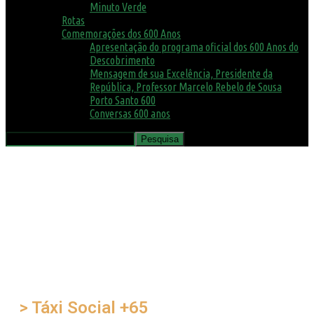
Minuto Verde
Rotas
Comemorações dos 600 Anos
Apresentação do programa oficial dos 600 Anos do
Descobrimento
Mensagem de sua Excelência, Presidente da
República, Professor Marcelo Rebelo de Sousa
Porto Santo 600
Conversas 600 anos
> Táxi Social +65