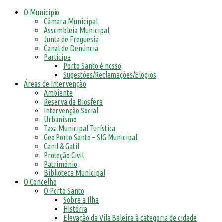
O Município
Câmara Municipal
Assembleia Municipal
Junta de Freguesia
Canal de Denúncia
Participa
Porto Santo é nosso
Sugestões/Reclamações/Elogios
Áreas de Intervenção
Ambiente
Reserva da Biosfera
Intervenção Social
Urbanismo
Taxa Municipal Turística
Geo Porto Santo – SIG Municipal
Canil & Gatil
Proteção Civil
Património
Biblioteca Municipal
O Concelho
O Porto Santo
Sobre a Ilha
História
Elevação da Vila Baleira à categoria de cidade