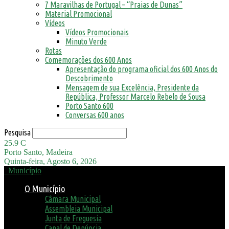
7 Maravilhas de Portugal – “Praias de Dunas”
Material Promocional
Vídeos
Vídeos Promocionais
Minuto Verde
Rotas
Comemorações dos 600 Anos
Apresentação do programa oficial dos 600 Anos do
Descobrimento
Mensagem de sua Excelência, Presidente da
República, Professor Marcelo Rebelo de Sousa
Porto Santo 600
Conversas 600 anos
Pesquisa
25.9
C
Porto Santo, Madeira
Quinta-feira, Agosto 6, 2026
Município
O Município
Câmara Municipal
Assembleia Municipal
Junta de Freguesia
Canal de Denúncia